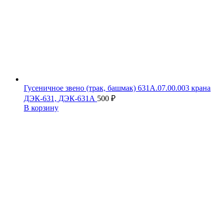
Гусеничное звено (трак, башмак) 631А.07.00.003 крана
ДЭК-631, ДЭК-631А
500
₽
В корзину