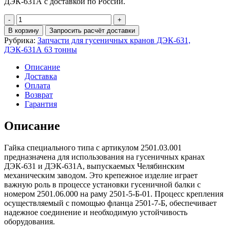
ДЭК-631А с доставкой по России.
Количество
Гайка
В корзину
Запросить расчёт доставки
специальная
Рубрика:
Запчасти для гусеничных кранов ДЭК-631,
2501.03.001
ДЭК-631А 63 тонны
на
гусеничный
Описание
кран
Доставка
ДЭК-631,
Оплата
ДЭК-631А
Возврат
Гарантия
Описание
Гайка специального типа с артикулом 2501.03.001
предназначена для использования на гусеничных кранах
ДЭК-631 и ДЭК-631А, выпускаемых Челябинским
механическим заводом. Это крепежное изделие играет
важную роль в процессе установки гусеничной балки с
номером 2501.06.000 на раму 2501-5-Б-01. Процесс крепления
осуществляемый с помощью фланца 2501-7-Б, обеспечивает
надежное соединение и необходимую устойчивость
оборудования.