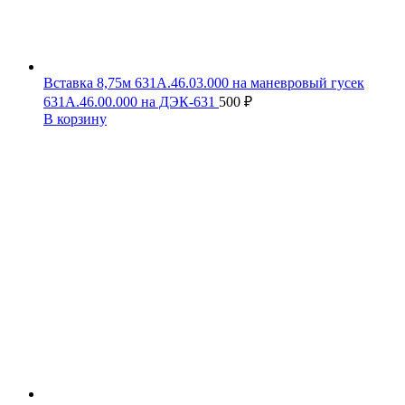
Вставка 8,75м 631А.46.03.000 на маневровый гусек
631А.46.00.000 на ДЭК-631
500
₽
В корзину