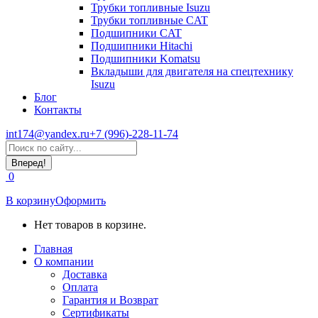
Трубки топливные Isuzu
Трубки топливные CAT
Подшипники CAT
Подшипники Hitachi
Подшипники Komatsu
Вкладыши для двигателя на спецтехнику
Isuzu
Блог
Контакты
int174@yandex.ru
+7 (996)-228-11-74
Страница
Поиск:
WhatsApp
открывается
0
в
новом
В корзину
Оформить
окне
Нет товаров в корзине.
Главная
О компании
Доставка
Оплата
Гарантия и Возврат
Сертификаты