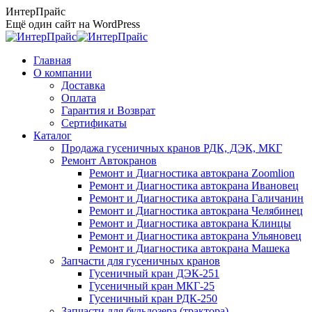
Перейти
ИнтерПрайс
к
Ещё один сайт на WordPress
содержанию
Главная
О компании
Доставка
Оплата
Гарантия и Возврат
Сертификаты
Каталог
Продажа гусеничных кранов РДК, ДЭК, МКГ
Ремонт Автокранов
Ремонт и Диагностика автокрана Zoomlion
Ремонт и Диагностика автокрана Ивановец
Ремонт и Диагностика автокрана Галичанин
Ремонт и Диагностика автокрана Челябинец
Ремонт и Диагностика автокрана Клинцы
Ремонт и Диагностика автокрана Ульяновец
Ремонт и Диагностика автокрана Машека
Запчасти для гусеничных кранов
Гусеничный кран ДЭК-251
Гусеничный кран МКГ-25
Гусеничный кран РДК-250
Запчасти для бульдозера (трактора)