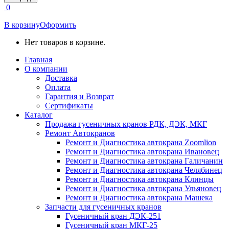
открывается
0
в
новом
В корзину
Оформить
окне
Нет товаров в корзине.
Главная
О компании
Доставка
Оплата
Гарантия и Возврат
Сертификаты
Каталог
Продажа гусеничных кранов РДК, ДЭК, МКГ
Ремонт Автокранов
Ремонт и Диагностика автокрана Zoomlion
Ремонт и Диагностика автокрана Ивановец
Ремонт и Диагностика автокрана Галичанин
Ремонт и Диагностика автокрана Челябинец
Ремонт и Диагностика автокрана Клинцы
Ремонт и Диагностика автокрана Ульяновец
Ремонт и Диагностика автокрана Машека
Запчасти для гусеничных кранов
Гусеничный кран ДЭК-251
Гусеничный кран МКГ-25