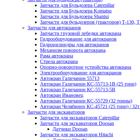
Запчасти для Бульдозера Caterpillar
Запчасти для Бульдозера Komatsu
Запчасти для Бульдозера Shantui
Запчасти для бульдозеров (тракторов) Т-130, Т
Запчасти для автокранов
Запчасти грузовой лебедки автокрана
Гидрооборудование для автокранов
Гидроцилиндры для автокранов
Механизм поворота автокрана
Рама автокрана
Стрела автокрана
Опорно-поворотное устройства автокрана
Электрооборудование для автокранов
Автокран Галичанин 55713
Автокран Галичанин КС-55713-1В (25 тонн)
Автокран Галичанин КС-55713-5В
Автокран Ивановец
Автокран Галичанин КС-55729 (32 тонны)
Автокран Челябинец КС-45721 (25 тонн) / 32т
Запчасти для экскаваторов
Запчасти для экскаваторов Caterpillar
Запчасти для экскаваторов Doosan
Датчики Doosan
Запчасти для экскаваторов Hitachi