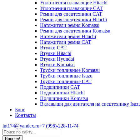
Уплотнения плавающие Hitachi
Уплотнения плавающие CAT
Ремни для спецтехники CAT
Ремни для спецтехники Hitachi
Натяжители ремня Komatsu
Ремни для спецтехники Komatsu
Натяжители ремня Hitachi
Натяжители ремня CAT
Втулки CAT
Втулки Hitachi
Втулки Hyundai
Втулки Komatsu
Трубки топливные Komatsu
Трубки топливные Isuzu
Трубки топливные CAT
Подшипники CAT
Подшипники Hitachi
Подшипники Komatsu
Вкладыши для двигателя на спецтехнику Isuz
Блог
Контакты
int174@yandex.ru
+7 (996)-228-11-74
Страница
Поиск:
WhatsApp