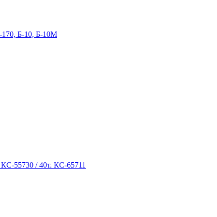
-170, Б-10, Б-10М
 КС-55730 / 40т. КС-65711