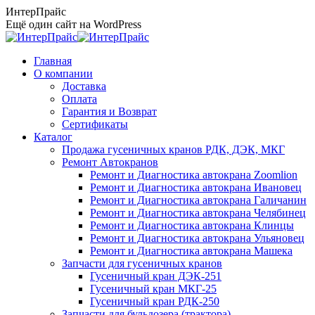
Перейти
ИнтерПрайс
к
Ещё один сайт на WordPress
содержанию
Главная
О компании
Доставка
Оплата
Гарантия и Возврат
Сертификаты
Каталог
Продажа гусеничных кранов РДК, ДЭК, МКГ
Ремонт Автокранов
Ремонт и Диагностика автокрана Zoomlion
Ремонт и Диагностика автокрана Ивановец
Ремонт и Диагностика автокрана Галичанин
Ремонт и Диагностика автокрана Челябинец
Ремонт и Диагностика автокрана Клинцы
Ремонт и Диагностика автокрана Ульяновец
Ремонт и Диагностика автокрана Машека
Запчасти для гусеничных кранов
Гусеничный кран ДЭК-251
Гусеничный кран МКГ-25
Гусеничный кран РДК-250
Запчасти для бульдозера (трактора)