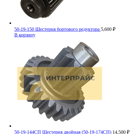
50-19-150 Шестерня бортового редуктора
5,600
₽
В корзину
50-19-144СП Шестерня двойная (50-19-174СП)
14,500
₽