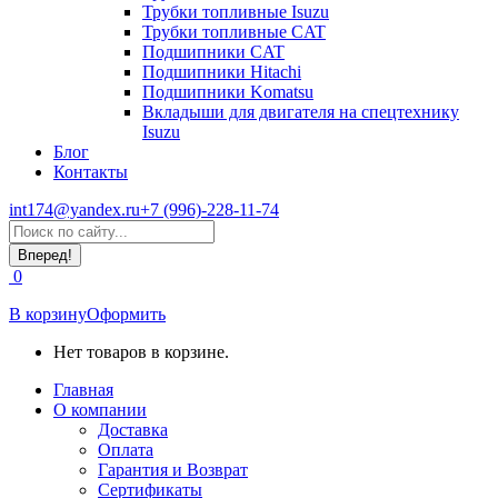
Трубки топливные Isuzu
Трубки топливные CAT
Подшипники CAT
Подшипники Hitachi
Подшипники Komatsu
Вкладыши для двигателя на спецтехнику
Isuzu
Блог
Контакты
int174@yandex.ru
+7 (996)-228-11-74
Страница
Поиск:
WhatsApp
открывается
0
в
новом
В корзину
Оформить
окне
Нет товаров в корзине.
Главная
О компании
Доставка
Оплата
Гарантия и Возврат
Сертификаты