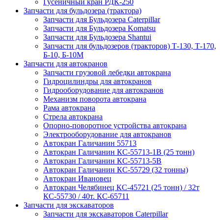
Гусеничный кран РДК-250
Запчасти для бульдозера (трактора)
Запчасти для Бульдозера Caterpillar
Запчасти для Бульдозера Komatsu
Запчасти для Бульдозера Shantui
Запчасти для бульдозеров (тракторов) Т-130, Т-170,
Б-10, Б-10М
Запчасти для автокранов
Запчасти грузовой лебедки автокрана
Гидроцилиндры для автокранов
Гидрооборудование для автокранов
Механизм поворота автокрана
Рама автокрана
Стрела автокрана
Опорно-поворотное устройства автокрана
Электрооборудование для автокранов
Автокран Галичанин 55713
Автокран Галичанин КС-55713-1В (25 тонн)
Автокран Галичанин КС-55713-5В
Автокран Галичанин КС-55729 (32 тонны)
Автокран Ивановец
Автокран Челябинец КС-45721 (25 тонн) / 32т
КС-55730 / 40т. КС-65711
Запчасти для экскаваторов
Запчасти для экскаваторов Caterpillar