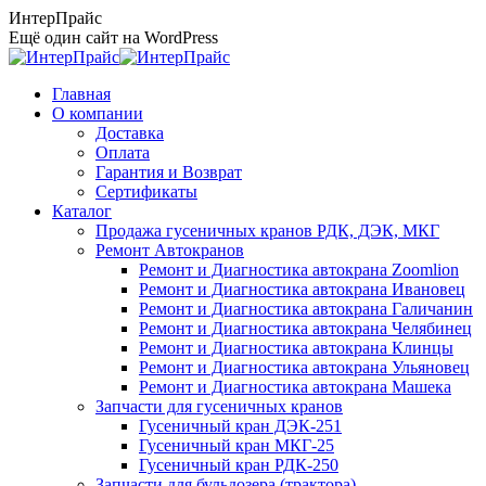
Перейти
ИнтерПрайс
к
Ещё один сайт на WordPress
содержанию
Главная
О компании
Доставка
Оплата
Гарантия и Возврат
Сертификаты
Каталог
Продажа гусеничных кранов РДК, ДЭК, МКГ
Ремонт Автокранов
Ремонт и Диагностика автокрана Zoomlion
Ремонт и Диагностика автокрана Ивановец
Ремонт и Диагностика автокрана Галичанин
Ремонт и Диагностика автокрана Челябинец
Ремонт и Диагностика автокрана Клинцы
Ремонт и Диагностика автокрана Ульяновец
Ремонт и Диагностика автокрана Машека
Запчасти для гусеничных кранов
Гусеничный кран ДЭК-251
Гусеничный кран МКГ-25
Гусеничный кран РДК-250
Запчасти для бульдозера (трактора)