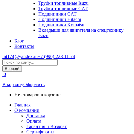
Трубки топливные Isuzu
Трубки топливные CAT
Подшипники CAT
Подшипники Hitachi
Подшипники Komatsu
Вкладыши для двигателя на спецтехнику
Isuzu
Блог
Контакты
int174@yandex.ru
+7 (996)-228-11-74
Страница
Поиск:
WhatsApp
открывается
0
в
новом
В корзину
Оформить
окне
Нет товаров в корзине.
Главная
О компании
Доставка
Оплата
Гарантия и Возврат
Сертификаты