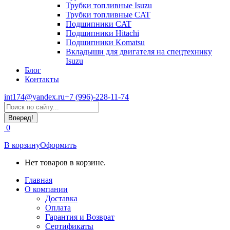
Трубки топливные Isuzu
Трубки топливные CAT
Подшипники CAT
Подшипники Hitachi
Подшипники Komatsu
Вкладыши для двигателя на спецтехнику
Isuzu
Блог
Контакты
int174@yandex.ru
+7 (996)-228-11-74
Страница
Поиск:
WhatsApp
открывается
0
в
новом
В корзину
Оформить
окне
Нет товаров в корзине.
Главная
О компании
Доставка
Оплата
Гарантия и Возврат
Сертификаты