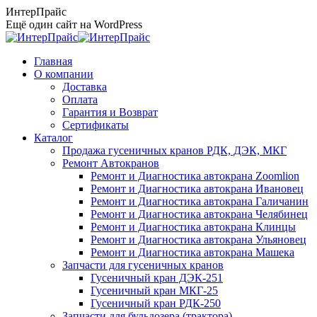
Перейти
ИнтерПрайс
к
Ещё один сайт на WordPress
содержанию
Главная
О компании
Доставка
Оплата
Гарантия и Возврат
Сертификаты
Каталог
Продажа гусеничных кранов РДК, ДЭК, МКГ
Ремонт Автокранов
Ремонт и Диагностика автокрана Zoomlion
Ремонт и Диагностика автокрана Ивановец
Ремонт и Диагностика автокрана Галичанин
Ремонт и Диагностика автокрана Челябинец
Ремонт и Диагностика автокрана Клинцы
Ремонт и Диагностика автокрана Ульяновец
Ремонт и Диагностика автокрана Машека
Запчасти для гусеничных кранов
Гусеничный кран ДЭК-251
Гусеничный кран МКГ-25
Гусеничный кран РДК-250
Запчасти для бульдозера (трактора)