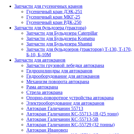
Запчасти для гусеничных кранов
Гусеничный кран ДЭК-251
Гусеничный кран МКГ-25
Гусеничный кран РДК-250
Запчасти для бульдозера (трактора)
Запчасти для Бульдозера Caterpillar
Запчасти для Бульдозера Komatsu
Запчасти для Бульдозера Shantui
Запчасти для бульдозеров (тракторов) Т-130, Т-170,
Б-10, Б-10М
Запчасти для автокранов
Запчасти грузовой лебедки автокрана
Гидроцилиндры для автокранов
Гидрооборудование для автокранов
Механизм поворота автокрана
Рама автокрана
Стрела автокрана
Опорно-поворотное устройства автокрана
Электрооборудование для автокранов
Автокран Галичанин 55713
Автокран Галичанин КС-55713-1В (25 тонн)
Автокран Галичанин КС-55713-5В
Автокран Галичанин КС-55729 (32 тонны)
Автокран Ивановец