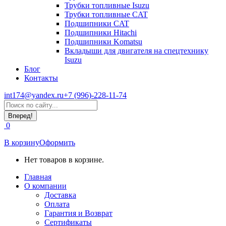
Трубки топливные Isuzu
Трубки топливные CAT
Подшипники CAT
Подшипники Hitachi
Подшипники Komatsu
Вкладыши для двигателя на спецтехнику
Isuzu
Блог
Контакты
int174@yandex.ru
+7 (996)-228-11-74
Страница
Поиск:
WhatsApp
открывается
0
в
новом
В корзину
Оформить
окне
Нет товаров в корзине.
Главная
О компании
Доставка
Оплата
Гарантия и Возврат
Сертификаты