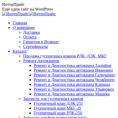
Перейти
ИнтерПрайс
к
Ещё один сайт на WordPress
содержанию
Главная
О компании
Доставка
Оплата
Гарантия и Возврат
Сертификаты
Каталог
Продажа гусеничных кранов РДК, ДЭК, МКГ
Ремонт Автокранов
Ремонт и Диагностика автокрана Zoomlion
Ремонт и Диагностика автокрана Ивановец
Ремонт и Диагностика автокрана Галичанин
Ремонт и Диагностика автокрана Челябинец
Ремонт и Диагностика автокрана Клинцы
Ремонт и Диагностика автокрана Ульяновец
Ремонт и Диагностика автокрана Машека
Запчасти для гусеничных кранов
Гусеничный кран ДЭК-251
Гусеничный кран МКГ-25
Гусеничный кран РДК-250
Запчасти для бульдозера (трактора)