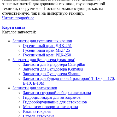
запасных частей для дорожной техники, грузоподъемной
техники, погрузчиков. Поставка комплектующих как на
отечественную, так и на импортную технику.
Читать подробнее
Карта сайта
Каталог запчастей:
Запчасти для гусеничных кранов
Гусеничный кран ДЭК-251
Гусеничный кран МКГ-25
Гусеничный кран РДК-250
Запчасти для бульдозера (трактора)
Запчасти для Бульдозера Caterpillar
Запчасти для Бульдозера Komatsu
Запчасти для Бульдозера Shantui
Запчасти для бульдозеров (тракторов) Т-130, Т-170,
Б-10, Б-10М
Запчасти для автокранов
Запчасти грузовой лебедки автокрана
Гидроцилиндры для автокранов
Гидрооборудование для автокранов
Механизм поворота автокрана
Рама автокрана
Стрела автокрана