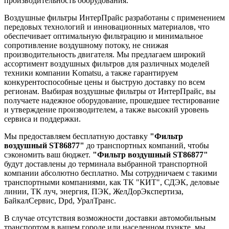
производительность оборудования.
Воздушные фильтры ИнтерПрайс разработаны с применением
передовых технологий и инновационных материалов, что
обеспечивает оптимальную фильтрацию и минимальное
сопротивление воздушному потоку, не снижая
производительность двигателя. Мы предлагаем широкий
ассортимент воздушных фильтров для различных моделей
техники компании Komatsu, а также гарантируем
конкурентоспособные цены и быструю доставку по всем
регионам. Выбирая воздушные фильтры от ИнтерПрайс, вы
получаете надежное оборудование, прошедшее тестирование
и утверждение производителем, а также высокий уровень
сервиса и поддержки.
Мы предоставляем бесплатную доставку
"Фильтр
воздушный ST86877"
до транспортных компаний, чтобы
сэкономить ваш бюджет.
"Фильтр воздушный ST86877"
будут доставлены до терминала выбранной транспортной
компании абсолютно бесплатно. Мы сотрудничаем с такими
транспортными компаниями, как ТК "КИТ", СДЭК, деловые
линии, ТК луч, энергия, ПЭК, ЖелДорЭкспертиза,
БайкалСервис, Dpd, УралТранс.
В случае отсутствия возможности доставки автомобильным
транспортом в вашем городе или населенном пункте, мы