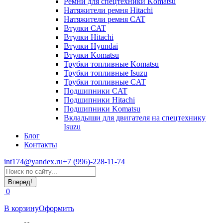
Ремни для спецтехники Komatsu
Натяжители ремня Hitachi
Натяжители ремня CAT
Втулки CAT
Втулки Hitachi
Втулки Hyundai
Втулки Komatsu
Трубки топливные Komatsu
Трубки топливные Isuzu
Трубки топливные CAT
Подшипники CAT
Подшипники Hitachi
Подшипники Komatsu
Вкладыши для двигателя на спецтехнику
Isuzu
Блог
Контакты
int174@yandex.ru
+7 (996)-228-11-74
Страница
Поиск:
WhatsApp
открывается
0
в
новом
В корзину
Оформить
окне