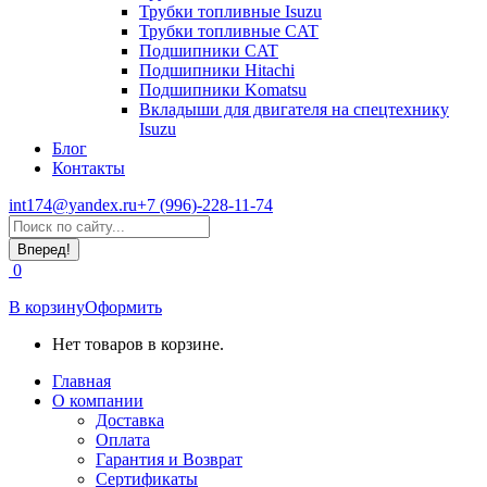
Трубки топливные Isuzu
Трубки топливные CAT
Подшипники CAT
Подшипники Hitachi
Подшипники Komatsu
Вкладыши для двигателя на спецтехнику
Isuzu
Блог
Контакты
int174@yandex.ru
+7 (996)-228-11-74
Страница
Поиск:
WhatsApp
открывается
0
в
новом
В корзину
Оформить
окне
Нет товаров в корзине.
Главная
О компании
Доставка
Оплата
Гарантия и Возврат
Сертификаты