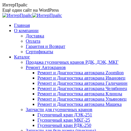
Перейти
ИнтерПрайс
к
Ещё один сайт на WordPress
содержанию
Главная
О компании
Доставка
Оплата
Гарантия и Возврат
Сертификаты
Каталог
Продажа гусеничных кранов РДК, ДЭК, МКГ
Ремонт Автокранов
Ремонт и Диагностика автокрана Zoomlion
Ремонт и Диагностика автокрана Ивановец
Ремонт и Диагностика автокрана Галичанин
Ремонт и Диагностика автокрана Челябинец
Ремонт и Диагностика автокрана Клинцы
Ремонт и Диагностика автокрана Ульяновец
Ремонт и Диагностика автокрана Машека
Запчасти для гусеничных кранов
Гусеничный кран ДЭК-251
Гусеничный кран МКГ-25
Гусеничный кран РДК-250
Запчасти для бульдозера (трактора)