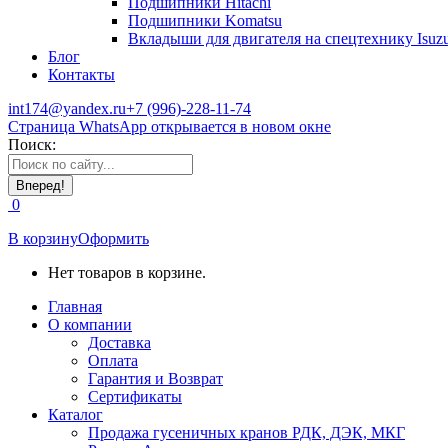
Подшипники Hitachi
Подшипники Komatsu
Вкладыши для двигателя на спецтехнику Isuz
Блог
Контакты
int174@yandex.ru
+7 (996)-228-11-74
Страница WhatsApp открывается в новом окне
Поиск:
0
В корзину
Оформить
Нет товаров в корзине.
Главная
О компании
Доставка
Оплата
Гарантия и Возврат
Сертификаты
Каталог
Продажа гусеничных кранов РДК, ДЭК, МКГ