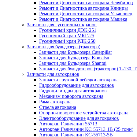
Ремонт и Диагностика автокрана Челябинец
Ремонт и Диагностика автокрана Клинцы
Ремонт и Диагностика автокрана Ульяновец
Ремонт и Диагностика автокрана Машека
Запчасти для гусеничных кранов
Гусеничный кран ДЭК-251
Гусеничный кран МКГ-25
Гусеничный кран РДК-250
Запчасти для бульдозера (трактора)
Запчасти для Бульдозера Caterpillar
Запчасти для Бульдозера Komatsu
Запчасти для Бульдозера Shantui
Запчасти для бульдозеров (тракторов) Т-130, Т
Запчасти для автокранов
Запчасти грузовой лебедки автокрана
Гидрооборудование для автокранов
Гидроцилиндры для автокранов
Механизм поворота автокрана
Рама автокрана
Стрела автокрана
Опорно-поворотное устройства автокрана
Электрооборудование для автокранов
Автокран Галичанин 55713
Автокран Галичанин КС-55713-1В (25 тонн)
Автокран Галичанин КС-55713-5В