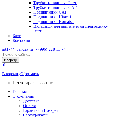
Трубки топливные Isuzu
Трубки топливные CAT
Подшипники CAT
Подшипники Hitachi
Подшипники Komatsu
Вкладыши для двигателя на спецтехнику
Isuzu
Блог
Контакты
int174@yandex.ru
+7 (996)-228-11-74
Страница
Поиск:
WhatsApp
открывается
0
в
новом
В корзину
Оформить
окне
Нет товаров в корзине.
Главная
О компании
Доставка
Оплата
Гарантия и Возврат
Сертификаты