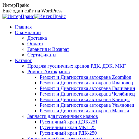
Перейти
ИнтерПрайс
к
Ещё один сайт на WordPress
содержанию
Главная
О компании
Доставка
Оплата
Гарантия и Возврат
Сертификаты
Каталог
Продажа гусеничных кранов РДК, ДЭК, МКГ
Ремонт Автокранов
Ремонт и Диагностика автокрана Zoomlion
Ремонт и Диагностика автокрана Ивановец
Ремонт и Диагностика автокрана Галичанин
Ремонт и Диагностика автокрана Челябинец
Ремонт и Диагностика автокрана Клинцы
Ремонт и Диагностика автокрана Ульяновец
Ремонт и Диагностика автокрана Машека
Запчасти для гусеничных кранов
Гусеничный кран ДЭК-251
Гусеничный кран МКГ-25
Гусеничный кран РДК-250
Запчасти для бульдозера (трактора)