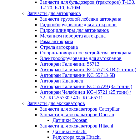
Запчасти для бульдозеров (тракторов) Т-130,
Т-170, Б-10, Б-10М
Запчасти для автокранов
Запчасти грузовой лебедки автокрана
Гидрооборудование для автокранов
Гидроцилиндры для автокранов
Механизм поворота автокрана
Рама автокрана
Стрела автокрана
Опорно-поворотное устройства автокрана
Электрооборудование для автокранов
Автокран Галичанин 55713
Автокран Галичанин КС-55713-1В (25 тонн)
Автокран Галичанин КС-55713-5В
Автокран Ивановец
Автокран Галичанин КС-55729 (32 тонны)
Автокран Челябинец КС-45721 (25 тонн) /
32т КС-55730 / 40т. КС-65711
Запчасти для экскаваторов
Запчасти для экскаваторов Caterpillar
Запчасти для экскаваторов Doosan
Датчики Doosan
Запчасти для экскаваторов Hitachi
Датчики Hitachi
Редуктора хода Hitachi