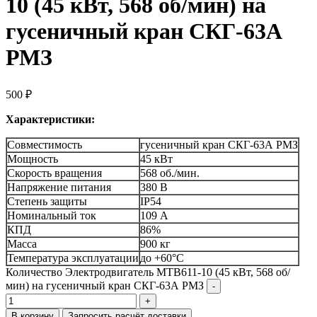
10 (45 кВт, 568 об/мин) на
гусеничный кран СКГ-63А
РМЗ
500
₽
Характеристики:
Совместимость
гусеничный кран СКГ-63А РМЗ
Мощность
45 кВт
Скорость вращения
568 об./мин.
Напряжение питания
380 В
Степень защиты
IP54
Номинальный ток
109 А
КПД
86%
Масса
900 кг
Температура эксплуатации
до +60°C
Количество Электродвигатель МТВ611-10 (45 кВт, 568 об/
мин) на гусеничный кран СКГ-63А РМЗ
В корзину
Запросить расчёт доставки