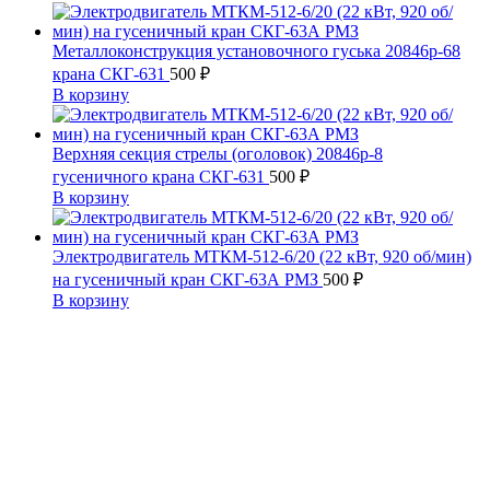
Металлоконструкция установочного гуська 20846р-68
крана СКГ-631
500
₽
В корзину
Верхняя секция стрелы (оголовок) 20846р-8
гусеничного крана СКГ-631
500
₽
В корзину
Электродвигатель МТКМ-512-6/20 (22 кВт, 920 об/мин)
на гусеничный кран СКГ-63А РМЗ
500
₽
В корзину