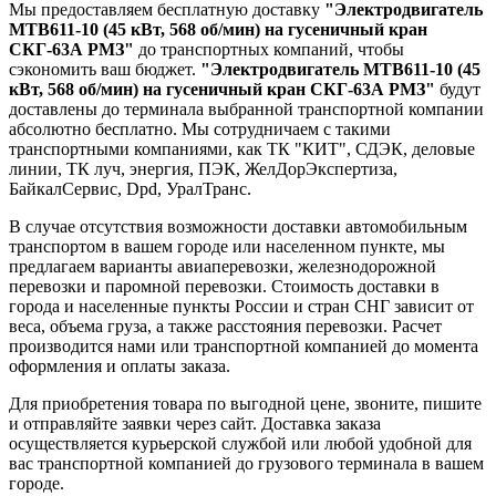
Мы предоставляем бесплатную доставку
"Электродвигатель
МТВ611-10 (45 кВт, 568 об/мин) на гусеничный кран
СКГ-63А РМЗ"
до транспортных компаний, чтобы
сэкономить ваш бюджет.
"Электродвигатель МТВ611-10 (45
кВт, 568 об/мин) на гусеничный кран СКГ-63А РМЗ"
будут
доставлены до терминала выбранной транспортной компании
абсолютно бесплатно. Мы сотрудничаем с такими
транспортными компаниями, как ТК "КИТ", СДЭК, деловые
линии, ТК луч, энергия, ПЭК, ЖелДорЭкспертиза,
БайкалСервис, Dpd, УралТранс.
В случае отсутствия возможности доставки автомобильным
транспортом в вашем городе или населенном пункте, мы
предлагаем варианты авиаперевозки, железнодорожной
перевозки и паромной перевозки. Стоимость доставки в
города и населенные пункты России и стран СНГ зависит от
веса, объема груза, а также расстояния перевозки. Расчет
производится нами или транспортной компанией до момента
оформления и оплаты заказа.
Для приобретения товара по выгодной цене, звоните, пишите
и отправляйте заявки через сайт. Доставка заказа
осуществляется курьерской службой или любой удобной для
вас транспортной компанией до грузового терминала в вашем
городе.