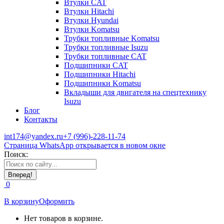
Втулки CAT
Втулки Hitachi
Втулки Hyundai
Втулки Komatsu
Трубки топливные Komatsu
Трубки топливные Isuzu
Трубки топливные CAT
Подшипники CAT
Подшипники Hitachi
Подшипники Komatsu
Вкладыши для двигателя на спецтехнику
Isuzu
Блог
Контакты
int174@yandex.ru
+7 (996)-228-11-74
Страница WhatsApp открывается в новом окне
Поиск:
0
В корзину
Оформить
Нет товаров в корзине.