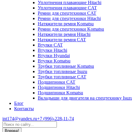
Уплотнения плавающие Hitachi
Уплотнения плавающие CAT
Ремни для спецтехники CAT
Ремни для спецтехники Hitachi
Натяжители ремня Komatsu
Ремни для спецтехники Komatsu
Натяжители ремня Hitachi
Натяжители ремня CAT
Втулки CAT
Втулки Hitachi
Втулки Hyundai
Втулки Komatsu
Трубки топливные Komatsu
Трубки топливные Isuzu
Трубки топливные CAT
Подшипники CAT
Подшипники Hitachi
Подшипники Komatsu
Вкладыши для двигателя на спецтехнику Isuz
Блог
Контакты
int174@yandex.ru
+7 (996)-228-11-74
Страница
Поиск:
WhatsApp