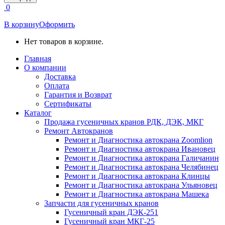
открывается
0
в
новом
В корзину
Оформить
окне
Нет товаров в корзине.
Главная
О компании
Доставка
Оплата
Гарантия и Возврат
Сертификаты
Каталог
Продажа гусеничных кранов РДК, ДЭК, МКГ
Ремонт Автокранов
Ремонт и Диагностика автокрана Zoomlion
Ремонт и Диагностика автокрана Ивановец
Ремонт и Диагностика автокрана Галичанин
Ремонт и Диагностика автокрана Челябинец
Ремонт и Диагностика автокрана Клинцы
Ремонт и Диагностика автокрана Ульяновец
Ремонт и Диагностика автокрана Машека
Запчасти для гусеничных кранов
Гусеничный кран ДЭК-251
Гусеничный кран МКГ-25