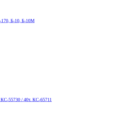
-170, Б-10, Б-10М
 КС-55730 / 40т. КС-65711