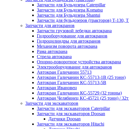
Запчасти для Бульдозера Caterpillar
Запчасти для Бульдозера Komatsu
Запчасти для Бульдозера Shantui
Запчасти для бульдозеров (тракторов) Т-130, Т
Запчасти для автокранов
Запчасти грузовой лебедки автокрана
Гидрооборудование для автокранов
Гидроцилиндры для автокранов
Механизм поворота автокрана
Рама автокрана
Стрела автокрана
Опорно-поворотное устройства автокрана
Электрооборудование для автокранов
Автокран Галичанин 55713
Автокран Галичанин КС-55713-1В (25 тонн)
Автокран Галичанин КС-55713-5В
Автокран Ивановец
Автокран Галичанин КС-55729 (32 тонны)
Автокран Челябинец КС-45721 (25 тонн) / 32т
Запчасти для экскаваторов
Запчасти для экскаваторов Caterpillar
Запчасти для экскаваторов Doosan
Датчики Doosan
Запчасти для экскаваторов Hitachi