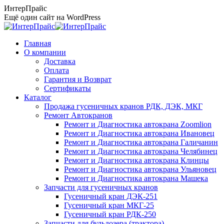
Перейти
ИнтерПрайс
к
Ещё один сайт на WordPress
содержанию
Главная
О компании
Доставка
Оплата
Гарантия и Возврат
Сертификаты
Каталог
Продажа гусеничных кранов РДК, ДЭК, МКГ
Ремонт Автокранов
Ремонт и Диагностика автокрана Zoomlion
Ремонт и Диагностика автокрана Ивановец
Ремонт и Диагностика автокрана Галичанин
Ремонт и Диагностика автокрана Челябинец
Ремонт и Диагностика автокрана Клинцы
Ремонт и Диагностика автокрана Ульяновец
Ремонт и Диагностика автокрана Машека
Запчасти для гусеничных кранов
Гусеничный кран ДЭК-251
Гусеничный кран МКГ-25
Гусеничный кран РДК-250
Запчасти для бульдозера (трактора)