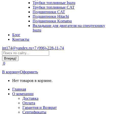
Трубки топливные Isuzu
Трубки топливные CAT
Подшипники CAT
Подшипники Hitachi
Подшипники Komatsu
Вкладыши для двигателя на спецтехнику
Isuzu
Блог
Контакты
int174@yandex.ru
+7 (996)-228-11-74
Страница
Поиск:
WhatsApp
открывается
0
в
новом
В корзину
Оформить
окне
Нет товаров в корзине.
Главная
О компании
Доставка
Оплата
Гарантия и Возврат
Сертификаты