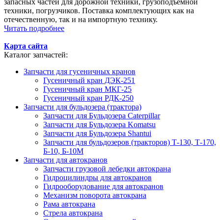
запасных частей для дорожной техники, грузоподъемной
техники, погрузчиков. Поставка комплектующих как на
отечественную, так и на импортную технику.
Читать подробнее
Карта сайта
Каталог запчастей:
Запчасти для гусеничных кранов
Гусеничный кран ДЭК-251
Гусеничный кран МКГ-25
Гусеничный кран РДК-250
Запчасти для бульдозера (трактора)
Запчасти для Бульдозера Caterpillar
Запчасти для Бульдозера Komatsu
Запчасти для Бульдозера Shantui
Запчасти для бульдозеров (тракторов) Т-130, Т-170,
Б-10, Б-10М
Запчасти для автокранов
Запчасти грузовой лебедки автокрана
Гидроцилиндры для автокранов
Гидрооборудование для автокранов
Механизм поворота автокрана
Рама автокрана
Стрела автокрана