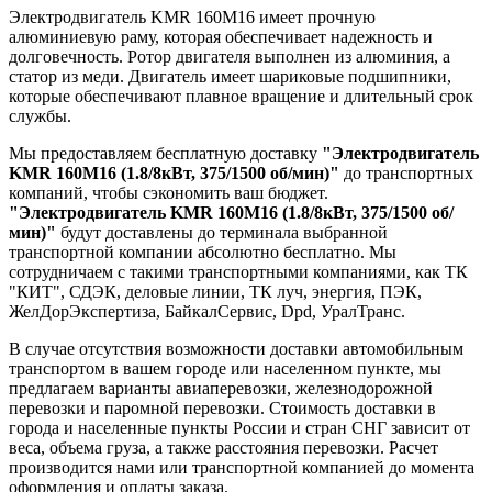
Электродвигатель KMR 160M16 имеет прочную
алюминиевую раму, которая обеспечивает надежность и
долговечность. Ротор двигателя выполнен из алюминия, а
статор из меди. Двигатель имеет шариковые подшипники,
которые обеспечивают плавное вращение и длительный срок
службы.
Мы предоставляем бесплатную доставку
"Электродвигатель
KMR 160M16 (1.8/8кВт, 375/1500 об/мин)"
до транспортных
компаний, чтобы сэкономить ваш бюджет.
"Электродвигатель KMR 160M16 (1.8/8кВт, 375/1500 об/
мин)"
будут доставлены до терминала выбранной
транспортной компании абсолютно бесплатно. Мы
сотрудничаем с такими транспортными компаниями, как ТК
"КИТ", СДЭК, деловые линии, ТК луч, энергия, ПЭК,
ЖелДорЭкспертиза, БайкалСервис, Dpd, УралТранс.
В случае отсутствия возможности доставки автомобильным
транспортом в вашем городе или населенном пункте, мы
предлагаем варианты авиаперевозки, железнодорожной
перевозки и паромной перевозки. Стоимость доставки в
города и населенные пункты России и стран СНГ зависит от
веса, объема груза, а также расстояния перевозки. Расчет
производится нами или транспортной компанией до момента
оформления и оплаты заказа.