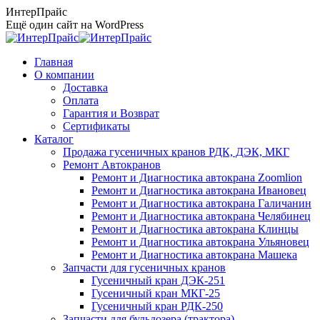
Перейти
ИнтерПрайс
к
Ещё один сайт на WordPress
содержанию
Главная
О компании
Доставка
Оплата
Гарантия и Возврат
Сертификаты
Каталог
Продажа гусеничных кранов РДК, ДЭК, МКГ
Ремонт Автокранов
Ремонт и Диагностика автокрана Zoomlion
Ремонт и Диагностика автокрана Ивановец
Ремонт и Диагностика автокрана Галичанин
Ремонт и Диагностика автокрана Челябинец
Ремонт и Диагностика автокрана Клинцы
Ремонт и Диагностика автокрана Ульяновец
Ремонт и Диагностика автокрана Машека
Запчасти для гусеничных кранов
Гусеничный кран ДЭК-251
Гусеничный кран МКГ-25
Гусеничный кран РДК-250
Запчасти для бульдозера (трактора)