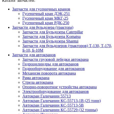
Каталог запчастей:
Запчасти для гусеничных кранов
Гусеничный кран ДЭК-251
Гусеничный кран МКГ-25
Гусеничный кран РДК-250
Запчасти для бульдозера (трактора)
Запчасти для Бульдозера Caterpillar
Запчасти для Бульдозера Komatsu
Запчасти для Бульдозера Shantui
Запчасти для бульдозеров (тракторов) Т-130, Т-170,
Б-10, Б-10М
Запчасти для автокранов
Запчасти грузовой лебедки автокрана
Гидроцилиндры для автокранов
Гидрооборудование для автокранов
Механизм поворота автокрана
Рама автокрана
Стрела автокрана
Опорно-поворотное устройства автокрана
Электрооборудование для автокранов
Автокран Галичанин 55713
Автокран Галичанин КС-55713-1В (25 тонн)
Автокран Галичанин КС-55713-5В
Автокран Галичанин КС-55729 (32 тонны)