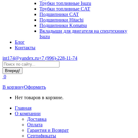
Трубки топливные Isuzu
Трубки топливные CAT
Подшипники CAT
Подшипники Hitachi
Подшипники Komatsu
Вкладыши для двигателя на спецтехнику
Isuzu
Блог
Контакты
int174@yandex.ru
+7 (996)-228-11-74
Страница
Поиск:
WhatsApp
открывается
0
в
новом
В корзину
Оформить
окне
Нет товаров в корзине.
Главная
О компании
Доставка
Оплата
Гарантия и Возврат
Сертификаты