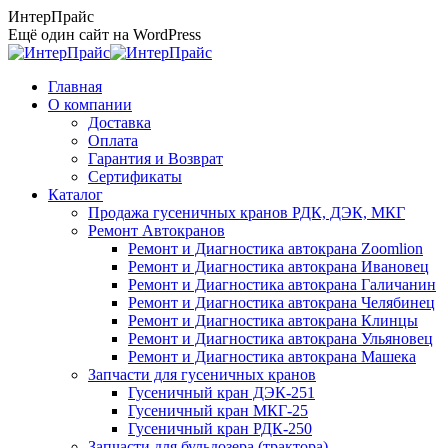
Перейти
ИнтерПрайс
к
Ещё один сайт на WordPress
содержанию
Главная
О компании
Доставка
Оплата
Гарантия и Возврат
Сертификаты
Каталог
Продажа гусеничных кранов РДК, ДЭК, МКГ
Ремонт Автокранов
Ремонт и Диагностика автокрана Zoomlion
Ремонт и Диагностика автокрана Ивановец
Ремонт и Диагностика автокрана Галичанин
Ремонт и Диагностика автокрана Челябинец
Ремонт и Диагностика автокрана Клинцы
Ремонт и Диагностика автокрана Ульяновец
Ремонт и Диагностика автокрана Машека
Запчасти для гусеничных кранов
Гусеничный кран ДЭК-251
Гусеничный кран МКГ-25
Гусеничный кран РДК-250
Запчасти для бульдозера (трактора)