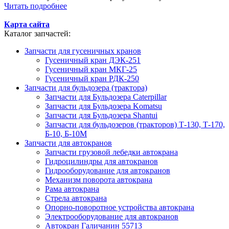
Читать подробнее
Карта сайта
Каталог запчастей:
Запчасти для гусеничных кранов
Гусеничный кран ДЭК-251
Гусеничный кран МКГ-25
Гусеничный кран РДК-250
Запчасти для бульдозера (трактора)
Запчасти для Бульдозера Caterpillar
Запчасти для Бульдозера Komatsu
Запчасти для Бульдозера Shantui
Запчасти для бульдозеров (тракторов) Т-130, Т-170,
Б-10, Б-10М
Запчасти для автокранов
Запчасти грузовой лебедки автокрана
Гидроцилиндры для автокранов
Гидрооборудование для автокранов
Механизм поворота автокрана
Рама автокрана
Стрела автокрана
Опорно-поворотное устройства автокрана
Электрооборудование для автокранов
Автокран Галичанин 55713