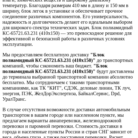
температур. Благодаря размерам 410 мм в длину и 150 мм в
ширину, блок легок в установке и обеспечивает прочное
соединение различных компонентов. Его универсальность,
надежность и долговечность делают его идеальным выбором
для широкого спектра технических задач. Блок полиамидный
КС-65721.63.231 (410х150) — это превосходное решение для
эффективной и безопасной работы в различных условиях
эксплуатации.
Мы предоставляем бесплатную доставку
"Блок
полиамидный КС-65721.63.231 (410х150)"
до транспортных
компаний, чтобы сэкономить ваш бюджет.
"Блок
полиамидный КС-65721.63.231 (410х150)"
будут доставлены
до терминала выбранной транспортной компании абсолютно
бесплатно. Мы сотрудничаем с такими транспортными
компаниями, как ТК "КИТ", СДЭК, деловые линии, ТК луч,
энергия, ПЭК, ЖелДорЭкспертиза, БайкалСервис, Dpd,
УралТранс.
В случае отсутствия возможности доставки автомобильным
транспортом в вашем городе или населенном пункте, мы
предлагаем варианты авиаперевозки, железнодорожной
перевозки и паромной перевозки. Стоимость доставки в
города и населенные пункты России и стран СНГ зависит от
веса, объема груза, а также расстояния перевозки. Расчет