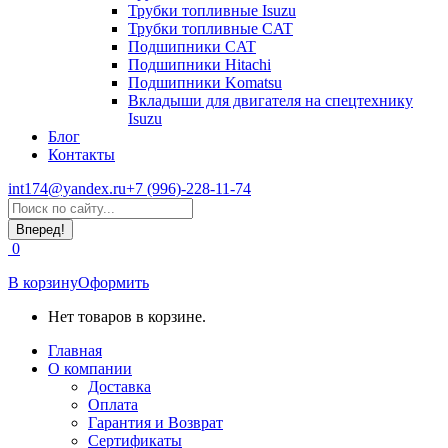
Трубки топливные Isuzu
Трубки топливные CAT
Подшипники CAT
Подшипники Hitachi
Подшипники Komatsu
Вкладыши для двигателя на спецтехнику
Isuzu
Блог
Контакты
int174@yandex.ru
+7 (996)-228-11-74
Страница
Поиск:
WhatsApp
открывается
0
в
новом
В корзину
Оформить
окне
Нет товаров в корзине.
Главная
О компании
Доставка
Оплата
Гарантия и Возврат
Сертификаты