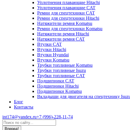
Уплотнения плавающие Hitachi
Уплотнения плавающие CAT
Ремни для спецтехники CAT
Ремни для спецтехники Hitachi
Натяжители ремня Komatsu
Ремни для спецтехники Komatsu
Натяжители ремня Hitachi
Натяжители ремня CAT
Втулки CAT
Втулки Hitachi
Втулки Hyundai
Втулки Komatsu
Трубки топливные Komatsu
Трубки топливные Isuzu
Трубки топливные CAT
Подшипники CAT
Подшипники Hitachi
Подшипники Komatsu
Вкладыши для двигателя на спецтехнику Isuz
Блог
Контакты
int174@yandex.ru
+7 (996)-228-11-74
Страница
Поиск:
WhatsApp