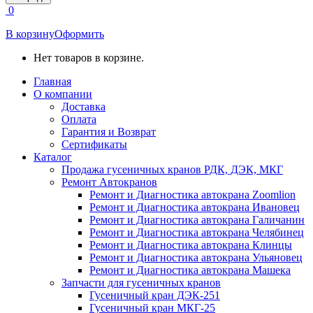
открывается
0
в
новом
В корзину
Оформить
окне
Нет товаров в корзине.
Главная
О компании
Доставка
Оплата
Гарантия и Возврат
Сертификаты
Каталог
Продажа гусеничных кранов РДК, ДЭК, МКГ
Ремонт Автокранов
Ремонт и Диагностика автокрана Zoomlion
Ремонт и Диагностика автокрана Ивановец
Ремонт и Диагностика автокрана Галичанин
Ремонт и Диагностика автокрана Челябинец
Ремонт и Диагностика автокрана Клинцы
Ремонт и Диагностика автокрана Ульяновец
Ремонт и Диагностика автокрана Машека
Запчасти для гусеничных кранов
Гусеничный кран ДЭК-251
Гусеничный кран МКГ-25