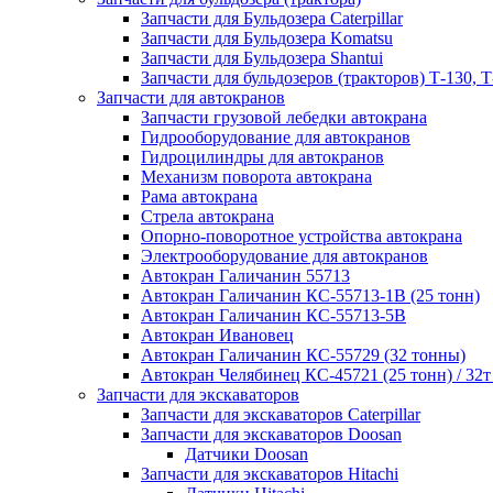
Запчасти для Бульдозера Caterpillar
Запчасти для Бульдозера Komatsu
Запчасти для Бульдозера Shantui
Запчасти для бульдозеров (тракторов) Т-130, Т
Запчасти для автокранов
Запчасти грузовой лебедки автокрана
Гидрооборудование для автокранов
Гидроцилиндры для автокранов
Механизм поворота автокрана
Рама автокрана
Стрела автокрана
Опорно-поворотное устройства автокрана
Электрооборудование для автокранов
Автокран Галичанин 55713
Автокран Галичанин КС-55713-1В (25 тонн)
Автокран Галичанин КС-55713-5В
Автокран Ивановец
Автокран Галичанин КС-55729 (32 тонны)
Автокран Челябинец КС-45721 (25 тонн) / 32т
Запчасти для экскаваторов
Запчасти для экскаваторов Caterpillar
Запчасти для экскаваторов Doosan
Датчики Doosan
Запчасти для экскаваторов Hitachi