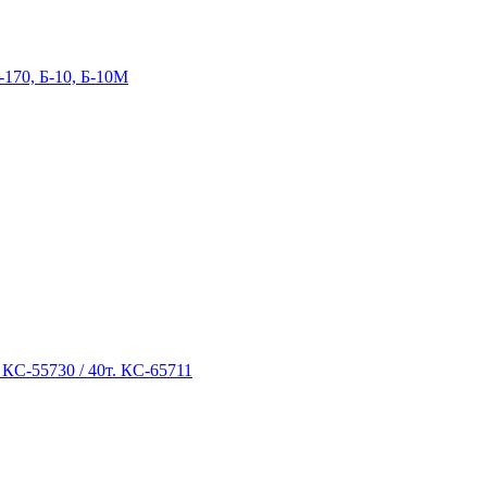
-170, Б-10, Б-10М
 КС-55730 / 40т. КС-65711