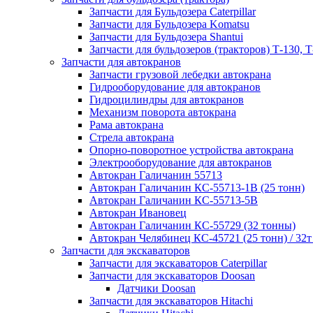
Запчасти для Бульдозера Caterpillar
Запчасти для Бульдозера Komatsu
Запчасти для Бульдозера Shantui
Запчасти для бульдозеров (тракторов) Т-130, Т
Запчасти для автокранов
Запчасти грузовой лебедки автокрана
Гидрооборудование для автокранов
Гидроцилиндры для автокранов
Механизм поворота автокрана
Рама автокрана
Стрела автокрана
Опорно-поворотное устройства автокрана
Электрооборудование для автокранов
Автокран Галичанин 55713
Автокран Галичанин КС-55713-1В (25 тонн)
Автокран Галичанин КС-55713-5В
Автокран Ивановец
Автокран Галичанин КС-55729 (32 тонны)
Автокран Челябинец КС-45721 (25 тонн) / 32т
Запчасти для экскаваторов
Запчасти для экскаваторов Caterpillar
Запчасти для экскаваторов Doosan
Датчики Doosan
Запчасти для экскаваторов Hitachi