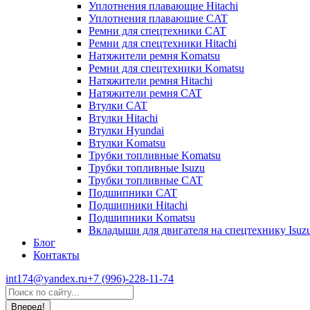
Уплотнения плавающие Hitachi
Уплотнения плавающие CAT
Ремни для спецтехники CAT
Ремни для спецтехники Hitachi
Натяжители ремня Komatsu
Ремни для спецтехники Komatsu
Натяжители ремня Hitachi
Натяжители ремня CAT
Втулки CAT
Втулки Hitachi
Втулки Hyundai
Втулки Komatsu
Трубки топливные Komatsu
Трубки топливные Isuzu
Трубки топливные CAT
Подшипники CAT
Подшипники Hitachi
Подшипники Komatsu
Вкладыши для двигателя на спецтехнику Isuz
Блог
Контакты
int174@yandex.ru
+7 (996)-228-11-74
Страница
Поиск:
WhatsApp