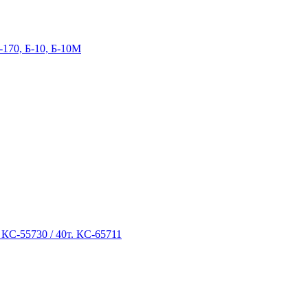
-170, Б-10, Б-10М
 КС-55730 / 40т. КС-65711