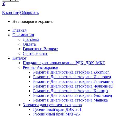
открывается
0
в
новом
В корзину
Оформить
окне
Нет товаров в корзине.
Главная
О компании
Доставка
Оплата
Гарантия и Возврат
Сертификаты
Каталог
Продажа гусеничных кранов РДК, ДЭК, МКГ
Ремонт Автокранов
Ремонт и Диагностика автокрана Zoomlion
Ремонт и Диагностика автокрана Ивановец
Ремонт и Диагностика автокрана Галичанин
Ремонт и Диагностика автокрана Челябинец
Ремонт и Диагностика автокрана Клинцы
Ремонт и Диагностика автокрана Ульяновец
Ремонт и Диагностика автокрана Машека
Запчасти для гусеничных кранов
Гусеничный кран ДЭК-251
Гусеничный кран МКГ-25