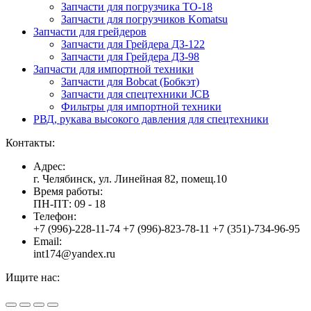
Запчасти для погрузчика ТО-18
Запчасти для погрузчиков Komatsu
Запчасти для грейдеров
Запчасти для Грейдера ДЗ-122
Запчасти для Грейдера ДЗ-98
Запчасти для импортной техники
Запчасти для Bobcat (Бобкэт)
Запчасти для спецтехники JCB
Фильтры для импортной техники
РВД, рукава высокого давления для спецтехники
Контакты:
Адрес:
г. Челябинск, ул. Линейная 82, помещ.10
Время работы:
ПН-ПТ: 09 - 18
Телефон:
+7 (996)-228-11-74 +7 (996)-823-78-11 +7 (351)-734-96-95
Email:
int174@yandex.ru
Ищите нас:
Страница
Страница
Страница
Вверх