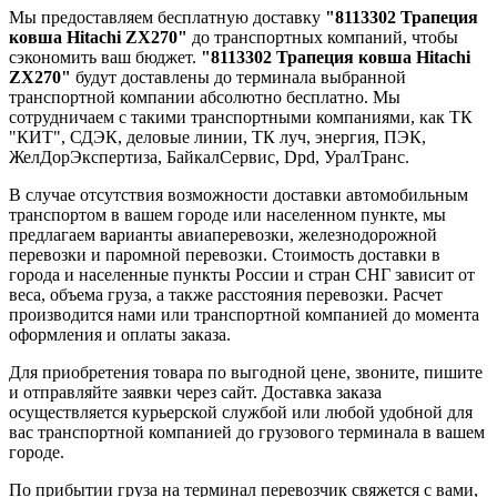
Мы предоставляем бесплатную доставку
"8113302 Трапеция
ковша Hitachi ZX270"
до транспортных компаний, чтобы
сэкономить ваш бюджет.
"8113302 Трапеция ковша Hitachi
ZX270"
будут доставлены до терминала выбранной
транспортной компании абсолютно бесплатно. Мы
сотрудничаем с такими транспортными компаниями, как ТК
"КИТ", СДЭК, деловые линии, ТК луч, энергия, ПЭК,
ЖелДорЭкспертиза, БайкалСервис, Dpd, УралТранс.
В случае отсутствия возможности доставки автомобильным
транспортом в вашем городе или населенном пункте, мы
предлагаем варианты авиаперевозки, железнодорожной
перевозки и паромной перевозки. Стоимость доставки в
города и населенные пункты России и стран СНГ зависит от
веса, объема груза, а также расстояния перевозки. Расчет
производится нами или транспортной компанией до момента
оформления и оплаты заказа.
Для приобретения товара по выгодной цене, звоните, пишите
и отправляйте заявки через сайт. Доставка заказа
осуществляется курьерской службой или любой удобной для
вас транспортной компанией до грузового терминала в вашем
городе.
По прибытии груза на терминал перевозчик свяжется с вами,