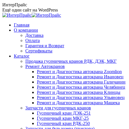
Перейти
ИнтерПрайс
к
Ещё один сайт на WordPress
содержанию
Главная
О компании
Доставка
Оплата
Гарантия и Возврат
Сертификаты
Каталог
Продажа гусеничных кранов РДК, ДЭК, МКГ
Ремонт Автокранов
Ремонт и Диагностика автокрана Zoomlion
Ремонт и Диагностика автокрана Ивановец
Ремонт и Диагностика автокрана Галичанин
Ремонт и Диагностика автокрана Челябинец
Ремонт и Диагностика автокрана Клинцы
Ремонт и Диагностика автокрана Ульяновец
Ремонт и Диагностика автокрана Машека
Запчасти для гусеничных кранов
Гусеничный кран ДЭК-251
Гусеничный кран МКГ-25
Гусеничный кран РДК-250
Запчасти для бульдозера (трактора)