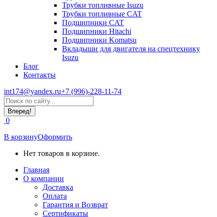
Трубки топливные Isuzu
Трубки топливные CAT
Подшипники CAT
Подшипники Hitachi
Подшипники Komatsu
Вкладыши для двигателя на спецтехнику
Isuzu
Блог
Контакты
int174@yandex.ru
+7 (996)-228-11-74
Страница
Поиск:
WhatsApp
открывается
0
в
новом
В корзину
Оформить
окне
Нет товаров в корзине.
Главная
О компании
Доставка
Оплата
Гарантия и Возврат
Сертификаты