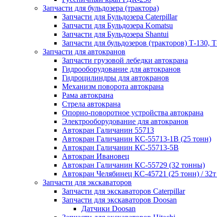
Запчасти для бульдозера (трактора)
Запчасти для Бульдозера Caterpillar
Запчасти для Бульдозера Komatsu
Запчасти для Бульдозера Shantui
Запчасти для бульдозеров (тракторов) Т-130, Т
Запчасти для автокранов
Запчасти грузовой лебедки автокрана
Гидрооборудование для автокранов
Гидроцилиндры для автокранов
Механизм поворота автокрана
Рама автокрана
Стрела автокрана
Опорно-поворотное устройства автокрана
Электрооборудование для автокранов
Автокран Галичанин 55713
Автокран Галичанин КС-55713-1В (25 тонн)
Автокран Галичанин КС-55713-5В
Автокран Ивановец
Автокран Галичанин КС-55729 (32 тонны)
Автокран Челябинец КС-45721 (25 тонн) / 32т
Запчасти для экскаваторов
Запчасти для экскаваторов Caterpillar
Запчасти для экскаваторов Doosan
Датчики Doosan