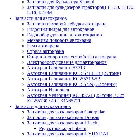
Запчасти для Бульдозера Shantui
Запчасти для бульдозеров (тракторов) Т-130, Т-170,
Б-10, Б-10М
Запчасти для автокранов
Запчасти грузовой лебедки автокрана
Гидроцилиндры для автокранов
Гидрооборудование для автокранов
Механизм поворота автокрана
Рама автокрана
Стрела автокрана
Опорно-поворотное устройства автокрана
Электрооборудование для автокранов
Автокран Галичанин 55713
Автокран Галичанин КС-55713-1В (25 тонн)
Автокран Галичанин КС-55713-5В
Автокран Галичанин КС-55729 (32 тонны)
Автокран Ивановец
Автокран Челябинец КС-45721 (25 тонн) / 32т
КС-55730 / 40т. КС-65711
Запчасти для экскаваторов
Запчасти для экскаваторов Caterpillar
Запчасти для экскаваторов Doosan
Запчасти для экскаваторов Hitachi
Редуктора хода Hitachi
Запчасти для экскаваторов HYUNDAI