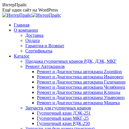
Перейти
ИнтерПрайс
к
Ещё один сайт на WordPress
содержанию
Главная
О компании
Доставка
Оплата
Гарантия и Возврат
Сертификаты
Каталог
Продажа гусеничных кранов РДК, ДЭК, МКГ
Ремонт Автокранов
Ремонт и Диагностика автокрана Zoomlion
Ремонт и Диагностика автокрана Ивановец
Ремонт и Диагностика автокрана Галичанин
Ремонт и Диагностика автокрана Челябинец
Ремонт и Диагностика автокрана Клинцы
Ремонт и Диагностика автокрана Ульяновец
Ремонт и Диагностика автокрана Машека
Запчасти для гусеничных кранов
Гусеничный кран ДЭК-251
Гусеничный кран МКГ-25
Гусеничный кран РДК-250
Запчасти для бульдозера (трактора)