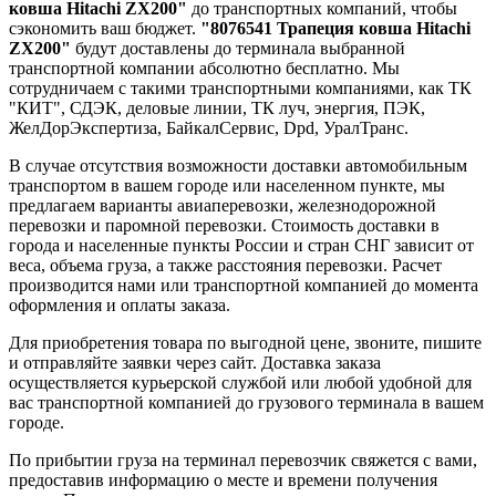
ковша Hitachi ZX200"
до транспортных компаний, чтобы
сэкономить ваш бюджет.
"8076541 Трапеция ковша Hitachi
ZX200"
будут доставлены до терминала выбранной
транспортной компании абсолютно бесплатно. Мы
сотрудничаем с такими транспортными компаниями, как ТК
"КИТ", СДЭК, деловые линии, ТК луч, энергия, ПЭК,
ЖелДорЭкспертиза, БайкалСервис, Dpd, УралТранс.
В случае отсутствия возможности доставки автомобильным
транспортом в вашем городе или населенном пункте, мы
предлагаем варианты авиаперевозки, железнодорожной
перевозки и паромной перевозки. Стоимость доставки в
города и населенные пункты России и стран СНГ зависит от
веса, объема груза, а также расстояния перевозки. Расчет
производится нами или транспортной компанией до момента
оформления и оплаты заказа.
Для приобретения товара по выгодной цене, звоните, пишите
и отправляйте заявки через сайт. Доставка заказа
осуществляется курьерской службой или любой удобной для
вас транспортной компанией до грузового терминала в вашем
городе.
По прибытии груза на терминал перевозчик свяжется с вами,
предоставив информацию о месте и времени получения