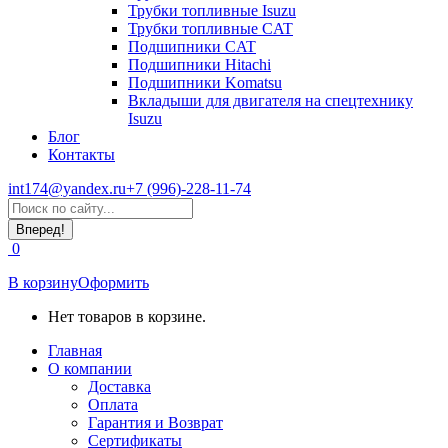
Трубки топливные Isuzu
Трубки топливные CAT
Подшипники CAT
Подшипники Hitachi
Подшипники Komatsu
Вкладыши для двигателя на спецтехнику
Isuzu
Блог
Контакты
int174@yandex.ru
+7 (996)-228-11-74
Страница
Поиск:
WhatsApp
открывается
0
в
новом
В корзину
Оформить
окне
Нет товаров в корзине.
Главная
О компании
Доставка
Оплата
Гарантия и Возврат
Сертификаты