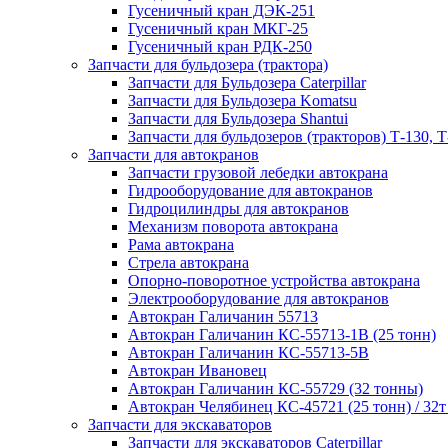
Гусеничный кран ДЭК-251
Гусеничный кран МКГ-25
Гусеничный кран РДК-250
Запчасти для бульдозера (трактора)
Запчасти для Бульдозера Caterpillar
Запчасти для Бульдозера Komatsu
Запчасти для Бульдозера Shantui
Запчасти для бульдозеров (тракторов) Т-130, Т
Запчасти для автокранов
Запчасти грузовой лебедки автокрана
Гидрооборудование для автокранов
Гидроцилиндры для автокранов
Механизм поворота автокрана
Рама автокрана
Стрела автокрана
Опорно-поворотное устройства автокрана
Электрооборудование для автокранов
Автокран Галичанин 55713
Автокран Галичанин КС-55713-1В (25 тонн)
Автокран Галичанин КС-55713-5В
Автокран Ивановец
Автокран Галичанин КС-55729 (32 тонны)
Автокран Челябинец КС-45721 (25 тонн) / 32т
Запчасти для экскаваторов
Запчасти для экскаваторов Caterpillar