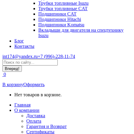
Трубки топливные Isuzu
Трубки топливные CAT
Подшипники CAT
Подшипники Hitachi
Подшипники Komatsu
Вкладыши для двигателя на спецтехнику
Isuzu
Блог
Контакты
int174@yandex.ru
+7 (996)-228-11-74
Страница
Поиск:
WhatsApp
открывается
0
в
новом
В корзину
Оформить
окне
Нет товаров в корзине.
Главная
О компании
Доставка
Оплата
Гарантия и Возврат
Сертификаты