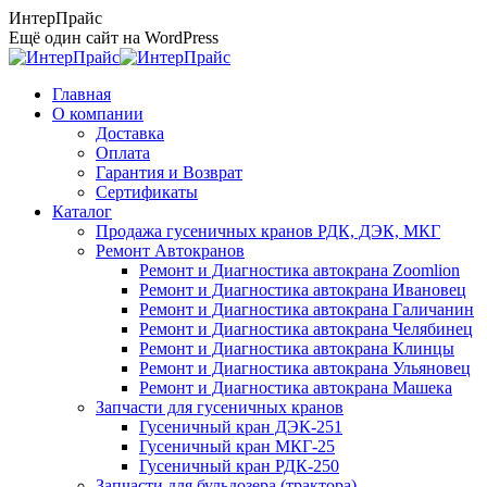
Перейти
ИнтерПрайс
к
Ещё один сайт на WordPress
содержанию
Главная
О компании
Доставка
Оплата
Гарантия и Возврат
Сертификаты
Каталог
Продажа гусеничных кранов РДК, ДЭК, МКГ
Ремонт Автокранов
Ремонт и Диагностика автокрана Zoomlion
Ремонт и Диагностика автокрана Ивановец
Ремонт и Диагностика автокрана Галичанин
Ремонт и Диагностика автокрана Челябинец
Ремонт и Диагностика автокрана Клинцы
Ремонт и Диагностика автокрана Ульяновец
Ремонт и Диагностика автокрана Машека
Запчасти для гусеничных кранов
Гусеничный кран ДЭК-251
Гусеничный кран МКГ-25
Гусеничный кран РДК-250
Запчасти для бульдозера (трактора)