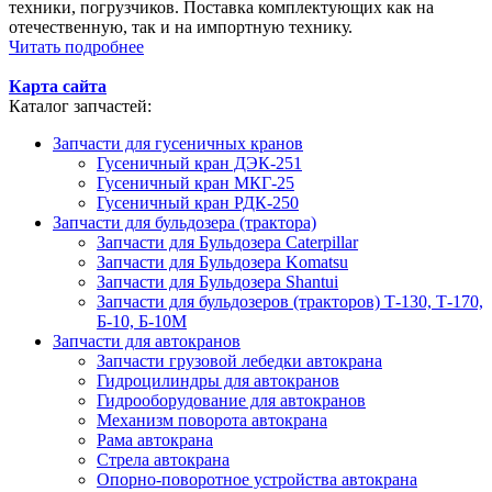
техники, погрузчиков. Поставка комплектующих как на
отечественную, так и на импортную технику.
Читать подробнее
Карта сайта
Каталог запчастей:
Запчасти для гусеничных кранов
Гусеничный кран ДЭК-251
Гусеничный кран МКГ-25
Гусеничный кран РДК-250
Запчасти для бульдозера (трактора)
Запчасти для Бульдозера Caterpillar
Запчасти для Бульдозера Komatsu
Запчасти для Бульдозера Shantui
Запчасти для бульдозеров (тракторов) Т-130, Т-170,
Б-10, Б-10М
Запчасти для автокранов
Запчасти грузовой лебедки автокрана
Гидроцилиндры для автокранов
Гидрооборудование для автокранов
Механизм поворота автокрана
Рама автокрана
Стрела автокрана
Опорно-поворотное устройства автокрана