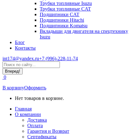
Трубки топливные Isuzu
Трубки топливные CAT
Подшипники CAT
Подшипники Hitachi
Подшипники Komatsu
Вкладыши для двигателя на спецтехнику
Isuzu
Блог
Контакты
int174@yandex.ru
+7 (996)-228-11-74
Страница
Поиск:
WhatsApp
открывается
0
в
новом
В корзину
Оформить
окне
Нет товаров в корзине.
Главная
О компании
Доставка
Оплата
Гарантия и Возврат
Сертификаты