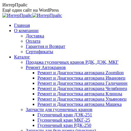
Перейти
ИнтерПрайс
к
Ещё один сайт на WordPress
содержанию
Главная
О компании
Доставка
Оплата
Гарантия и Возврат
Сертификаты
Каталог
Продажа гусеничных кранов РДК, ДЭК, МКГ
Ремонт Автокранов
Ремонт и Диагностика автокрана Zoomlion
Ремонт и Диагностика автокрана Ивановец
Ремонт и Диагностика автокрана Галичанин
Ремонт и Диагностика автокрана Челябинец
Ремонт и Диагностика автокрана Клинцы
Ремонт и Диагностика автокрана Ульяновец
Ремонт и Диагностика автокрана Машека
Запчасти для гусеничных кранов
Гусеничный кран ДЭК-251
Гусеничный кран МКГ-25
Гусеничный кран РДК-250
Запчасти для бульдозера (трактора)