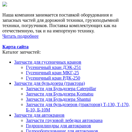
Наша компания занимается поставкой оборудования и
запасных частей для дорожной техники, грузоподъемной
техники, погрузчиков. Поставка комплектующих как на
отечественную, так и на импортную технику.
Читать подробнее
Карта сайта
Каталог запчастей:
Запчасти для гусеничных кранов
Гусеничный кран ДЭК-251
Гусеничный кран МКГ-25
Гусеничный кран РДК-250
Запчасти для бульдозера (трактора)
Запчасти для Бульдозера Caterpillar
Запчасти для Бульдозера Komatsu
Запчасти для Бульдозера Shantui
Запчасти для бульдозеров (тракторов) Т-130, Т-170,
Б-10, Б-10М
Запчасти для автокранов
Запчасти грузовой лебедки автокрана
Гидроцилиндры для автокранов
Гидрооборудование для автокранов