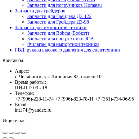
Запчасти для погрузчиков Komatsu
Запчасти для грейдеров
Запчасти для Грейдера ДЗ-122
Запчасти для Грейдера ДЗ-98
Запчасти для импортной техники
Запчасти для Bobcat (Бобкэт)
Запчасти для спецтехники JCB
Фильтры для импортной техники
РВД, рукава высокого давления для спецтехники
Контакты:
Адрес:
г. Челябинск, ул. Линейная 82, помещ.10
Время работы:
ПН-ПТ: 09 - 18
Телефон:
+7 (996)-228-11-74 +7 (996)-823-78-11 +7 (351)-734-96-95
Email:
int174@yandex.ru
Ищите нас:
Страница
Страница
Страница
Вверх
YouTube
Viber
WhatsApp