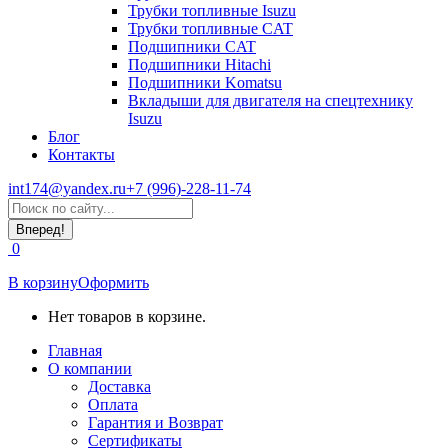
Трубки топливные Isuzu
Трубки топливные CAT
Подшипники CAT
Подшипники Hitachi
Подшипники Komatsu
Вкладыши для двигателя на спецтехнику
Isuzu
Блог
Контакты
int174@yandex.ru
+7 (996)-228-11-74
Страница
Поиск:
WhatsApp
открывается
0
в
новом
В корзину
Оформить
окне
Нет товаров в корзине.
Главная
О компании
Доставка
Оплата
Гарантия и Возврат
Сертификаты