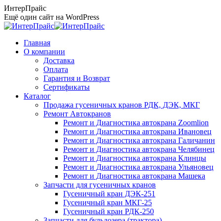
Перейти
ИнтерПрайс
к
Ещё один сайт на WordPress
содержанию
Главная
О компании
Доставка
Оплата
Гарантия и Возврат
Сертификаты
Каталог
Продажа гусеничных кранов РДК, ДЭК, МКГ
Ремонт Автокранов
Ремонт и Диагностика автокрана Zoomlion
Ремонт и Диагностика автокрана Ивановец
Ремонт и Диагностика автокрана Галичанин
Ремонт и Диагностика автокрана Челябинец
Ремонт и Диагностика автокрана Клинцы
Ремонт и Диагностика автокрана Ульяновец
Ремонт и Диагностика автокрана Машека
Запчасти для гусеничных кранов
Гусеничный кран ДЭК-251
Гусеничный кран МКГ-25
Гусеничный кран РДК-250
Запчасти для бульдозера (трактора)