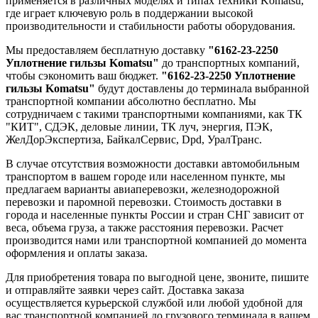
применяется в различных моделях и типах техники Komatsu,
где играет ключевую роль в поддержании высокой
производительности и стабильности работы оборудования.
Мы предоставляем бесплатную доставку
"6162-23-2250
Уплотнение гильзы Komatsu"
до транспортных компаний,
чтобы сэкономить ваш бюджет.
"6162-23-2250 Уплотнение
гильзы Komatsu"
будут доставлены до терминала выбранной
транспортной компании абсолютно бесплатно. Мы
сотрудничаем с такими транспортными компаниями, как ТК
"КИТ", СДЭК, деловые линии, ТК луч, энергия, ПЭК,
ЖелДорЭкспертиза, БайкалСервис, Dpd, УралТранс.
В случае отсутствия возможности доставки автомобильным
транспортом в вашем городе или населенном пункте, мы
предлагаем варианты авиаперевозки, железнодорожной
перевозки и паромной перевозки. Стоимость доставки в
города и населенные пункты России и стран СНГ зависит от
веса, объема груза, а также расстояния перевозки. Расчет
производится нами или транспортной компанией до момента
оформления и оплаты заказа.
Для приобретения товара по выгодной цене, звоните, пишите
и отправляйте заявки через сайт. Доставка заказа
осуществляется курьерской службой или любой удобной для
вас транспортной компанией до грузового терминала в вашем