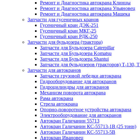
Ремонт и Диагностика автокрана Клинцы
Ремонт и Диагностика автокрана Ульяновец
Ремонт и Диагностика автокрана Машека
Запчасти для гусеничных кранов
Гусеничный кран ДЭК-251
Гусеничный кран МКГ-25
Гусеничный кран РДК-250
Запчасти для бульдозера (трактора)
Запчасти для Бульдозера Caterpillar
Запчасти для Бульдозера Komatsu
Запчасти для Бульдозера Shantui
Запчасти для бульдозеров (тракторов) Т-130, Т
Запчасти для автокранов
Запчасти грузовой лебедки автокрана
Гидрооборудование для автокранов
Гидроцилиндры для автокранов
Механизм поворота автокрана
Рама автокрана
Стрела автокрана
Опорно-поворотное устройства автокрана
Электрооборудование для автокранов
Автокран Галичанин 55713
Автокран Галичанин КС-55713-1В (25 тонн)
Автокран Галичанин КС-55713-5В
Автокран Ивановец