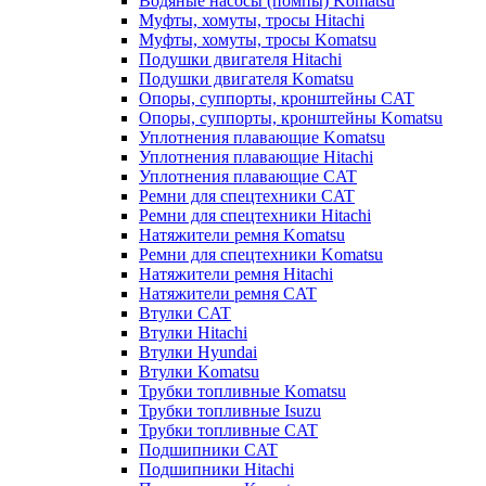
Водяные насосы (помпы) Komatsu
Муфты, хомуты, тросы Hitachi
Муфты, хомуты, тросы Komatsu
Подушки двигателя Hitachi
Подушки двигателя Komatsu
Опоры, суппорты, кронштейны CAT
Опоры, суппорты, кронштейны Komatsu
Уплотнения плавающие Komatsu
Уплотнения плавающие Hitachi
Уплотнения плавающие CAT
Ремни для спецтехники CAT
Ремни для спецтехники Hitachi
Натяжители ремня Komatsu
Ремни для спецтехники Komatsu
Натяжители ремня Hitachi
Натяжители ремня CAT
Втулки CAT
Втулки Hitachi
Втулки Hyundai
Втулки Komatsu
Трубки топливные Komatsu
Трубки топливные Isuzu
Трубки топливные CAT
Подшипники CAT
Подшипники Hitachi