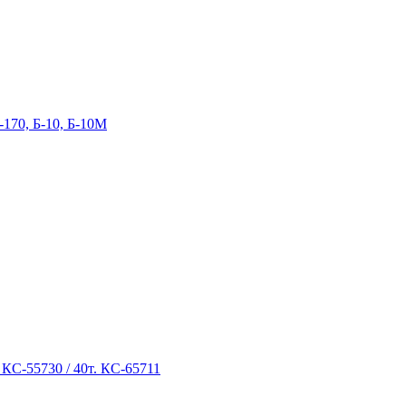
-170, Б-10, Б-10М
 КС-55730 / 40т. КС-65711