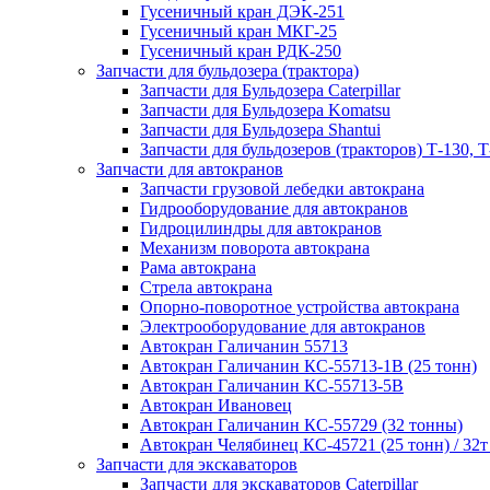
Гусеничный кран ДЭК-251
Гусеничный кран МКГ-25
Гусеничный кран РДК-250
Запчасти для бульдозера (трактора)
Запчасти для Бульдозера Caterpillar
Запчасти для Бульдозера Komatsu
Запчасти для Бульдозера Shantui
Запчасти для бульдозеров (тракторов) Т-130, Т
Запчасти для автокранов
Запчасти грузовой лебедки автокрана
Гидрооборудование для автокранов
Гидроцилиндры для автокранов
Механизм поворота автокрана
Рама автокрана
Стрела автокрана
Опорно-поворотное устройства автокрана
Электрооборудование для автокранов
Автокран Галичанин 55713
Автокран Галичанин КС-55713-1В (25 тонн)
Автокран Галичанин КС-55713-5В
Автокран Ивановец
Автокран Галичанин КС-55729 (32 тонны)
Автокран Челябинец КС-45721 (25 тонн) / 32т
Запчасти для экскаваторов
Запчасти для экскаваторов Caterpillar