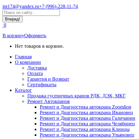
int174@yandex.ru
+7 (996)-228-11-74
Страница
Поиск:
WhatsApp
открывается
0
в
новом
В корзину
Оформить
окне
Нет товаров в корзине.
Главная
О компании
Доставка
Оплата
Гарантия и Возврат
Сертификаты
Каталог
Продажа гусеничных кранов РДК, ДЭК, МКГ
Ремонт Автокранов
Ремонт и Диагностика автокрана Zoomlion
Ремонт и Диагностика автокрана Ивановец
Ремонт и Диагностика автокрана Галичанин
Ремонт и Диагностика автокрана Челябинец
Ремонт и Диагностика автокрана Клинцы
Ремонт и Диагностика автокрана Ульяновец