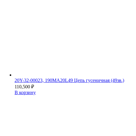
20Y-32-00023, 190MA20L49 Цепь гусеничная (49зв.)
110,500
₽
В корзину