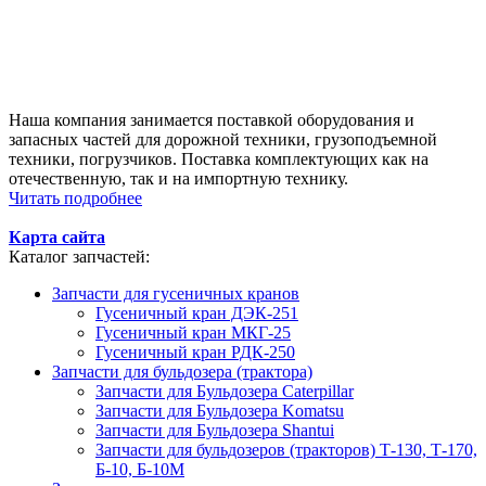
Наша компания занимается поставкой оборудования и
запасных частей для дорожной техники, грузоподъемной
техники, погрузчиков. Поставка комплектующих как на
отечественную, так и на импортную технику.
Читать подробнее
Карта сайта
Каталог запчастей:
Запчасти для гусеничных кранов
Гусеничный кран ДЭК-251
Гусеничный кран МКГ-25
Гусеничный кран РДК-250
Запчасти для бульдозера (трактора)
Запчасти для Бульдозера Caterpillar
Запчасти для Бульдозера Komatsu
Запчасти для Бульдозера Shantui
Запчасти для бульдозеров (тракторов) Т-130, Т-170,
Б-10, Б-10М