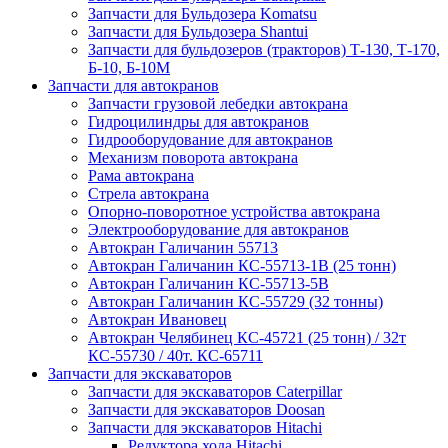
Запчасти для Бульдозера Komatsu
Запчасти для Бульдозера Shantui
Запчасти для бульдозеров (тракторов) Т-130, Т-170,
Б-10, Б-10М
Запчасти для автокранов
Запчасти грузовой лебедки автокрана
Гидроцилиндры для автокранов
Гидрооборудование для автокранов
Механизм поворота автокрана
Рама автокрана
Стрела автокрана
Опорно-поворотное устройства автокрана
Электрооборудование для автокранов
Автокран Галичанин 55713
Автокран Галичанин КС-55713-1В (25 тонн)
Автокран Галичанин КС-55713-5В
Автокран Галичанин КС-55729 (32 тонны)
Автокран Ивановец
Автокран Челябинец КС-45721 (25 тонн) / 32т
КС-55730 / 40т. КС-65711
Запчасти для экскаваторов
Запчасти для экскаваторов Caterpillar
Запчасти для экскаваторов Doosan
Запчасти для экскаваторов Hitachi
Редуктора хода Hitachi