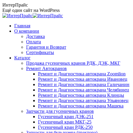
Перейти
ИнтерПрайс
к
Ещё один сайт на WordPress
содержанию
Главная
О компании
Доставка
Оплата
Гарантия и Возврат
Сертификаты
Каталог
Продажа гусеничных кранов РДК, ДЭК, МКГ
Ремонт Автокранов
Ремонт и Диагностика автокрана Zoomlion
Ремонт и Диагностика автокрана Ивановец
Ремонт и Диагностика автокрана Галичанин
Ремонт и Диагностика автокрана Челябинец
Ремонт и Диагностика автокрана Клинцы
Ремонт и Диагностика автокрана Ульяновец
Ремонт и Диагностика автокрана Машека
Запчасти для гусеничных кранов
Гусеничный кран ДЭК-251
Гусеничный кран МКГ-25
Гусеничный кран РДК-250
Запчасти для бульдозера (трактора)