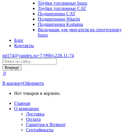
Трубки топливные Isuzu
Трубки топливные CAT
Подшипники CAT
Подшипники Hitachi
Подшипники Komatsu
Вкладыши для двигателя на спецтехнику
Isuzu
Блог
Контакты
int174@yandex.ru
+7 (996)-228-11-74
Страница
Поиск:
WhatsApp
открывается
0
в
новом
В корзину
Оформить
окне
Нет товаров в корзине.
Главная
О компании
Доставка
Оплата
Гарантия и Возврат
Сертификаты