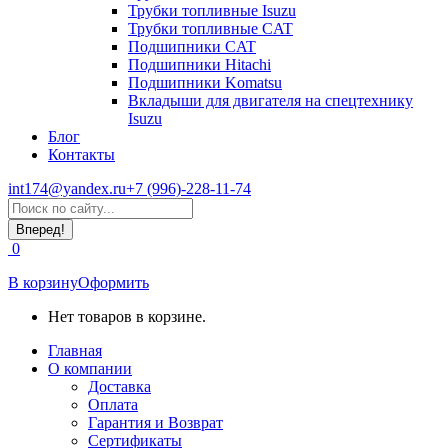
Трубки топливные Isuzu
Трубки топливные CAT
Подшипники CAT
Подшипники Hitachi
Подшипники Komatsu
Вкладыши для двигателя на спецтехнику
Isuzu
Блог
Контакты
int174@yandex.ru
+7 (996)-228-11-74
Страница
Поиск:
WhatsApp
открывается
0
в
новом
В корзину
Оформить
окне
Нет товаров в корзине.
Главная
О компании
Доставка
Оплата
Гарантия и Возврат
Сертификаты