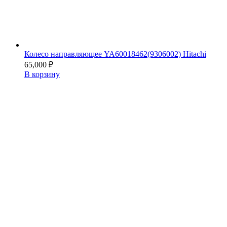
Колесо направляющее YA60018462(9306002) Hitachi
65,000
₽
В корзину