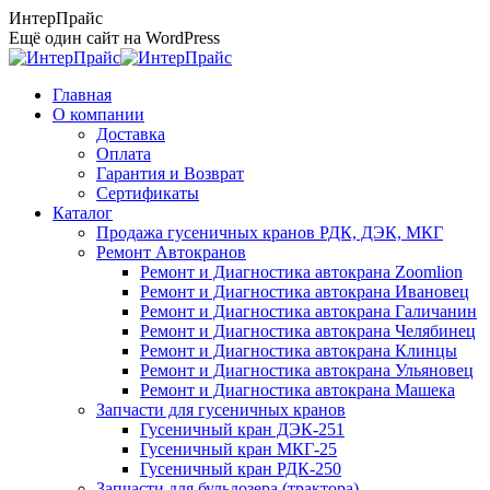
Перейти
ИнтерПрайс
к
Ещё один сайт на WordPress
содержанию
Главная
О компании
Доставка
Оплата
Гарантия и Возврат
Сертификаты
Каталог
Продажа гусеничных кранов РДК, ДЭК, МКГ
Ремонт Автокранов
Ремонт и Диагностика автокрана Zoomlion
Ремонт и Диагностика автокрана Ивановец
Ремонт и Диагностика автокрана Галичанин
Ремонт и Диагностика автокрана Челябинец
Ремонт и Диагностика автокрана Клинцы
Ремонт и Диагностика автокрана Ульяновец
Ремонт и Диагностика автокрана Машека
Запчасти для гусеничных кранов
Гусеничный кран ДЭК-251
Гусеничный кран МКГ-25
Гусеничный кран РДК-250
Запчасти для бульдозера (трактора)