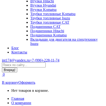
Втулки Hitachi
Втулки Hyundai
Втулки Komatsu
Трубки топливные Komatsu
Трубки топливные Isuzu
Трубки топливные CAT
Подшипники CAT
Подшипники Hitachi
Подшипники Komatsu
Вкладыши для двигателя на спецтехнику
Isuzu
Блог
Контакты
int174@yandex.ru
+7 (996)-228-11-74
Страница
Поиск:
WhatsApp
открывается
0
в
новом
В корзину
Оформить
окне
Нет товаров в корзине.
Главная
О компании