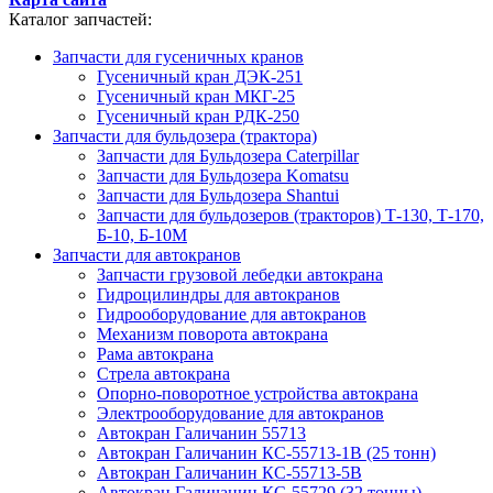
Каталог запчастей:
Запчасти для гусеничных кранов
Гусеничный кран ДЭК-251
Гусеничный кран МКГ-25
Гусеничный кран РДК-250
Запчасти для бульдозера (трактора)
Запчасти для Бульдозера Caterpillar
Запчасти для Бульдозера Komatsu
Запчасти для Бульдозера Shantui
Запчасти для бульдозеров (тракторов) Т-130, Т-170,
Б-10, Б-10М
Запчасти для автокранов
Запчасти грузовой лебедки автокрана
Гидроцилиндры для автокранов
Гидрооборудование для автокранов
Механизм поворота автокрана
Рама автокрана
Стрела автокрана
Опорно-поворотное устройства автокрана
Электрооборудование для автокранов
Автокран Галичанин 55713
Автокран Галичанин КС-55713-1В (25 тонн)
Автокран Галичанин КС-55713-5В
Автокран Галичанин КС-55729 (32 тонны)