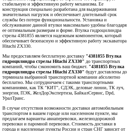
стабильную и эффективную работу механизма. Ее
конструкция специально разработана для выдерживания
значительных нагрузок и обеспечивает длительный срок
службы без потери функциональности. Установка и
обслуживание данной втулки максимально удобны благодаря
ее оптимальным размерам и форме. Втулка гидроцилиндра
стрелы 4381855 является надежным компонентом, который
обеспечивает безопасную и эффективную работу экскаватора
Hitachi ZX330.
Мы предоставляем бесплатную доставку
"4381855 Втулка
гидроцилиндра стрелы Hitachi ZX330"
до транспортных
компаний, чтобы сэкономить ваш бюджет.
"4381855 Втулка
гидроцилиндра стрелы Hitachi ZX330"
будут доставлены до
терминала выбранной транспортной компании абсолютно
бесплатно. Мы сотрудничаем с такими транспортными
компаниями, как ТК "КИТ", СДЭК, деловые линии, ТК луч,
энергия, ПЭК, ЖелДорЭкспертиза, БайкалСервис, Dpd,
УралТранс.
В случае отсутствия возможности доставки автомобильным
транспортом в вашем городе или населенном пункте, мы
предлагаем варианты авиаперевозки, железнодорожной
перевозки и паромной перевозки. Стоимость доставки в
города и населенные пункты России и стран СНГ зависит от