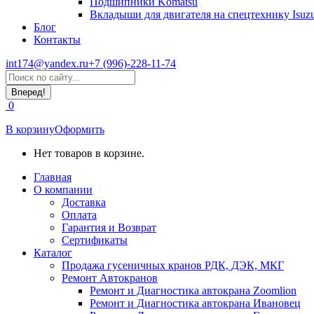
Подшипники Komatsu
Вкладыши для двигателя на спецтехнику Isuz
Блог
Контакты
int174@yandex.ru
+7 (996)-228-11-74
Страница
Поиск:
WhatsApp
открывается
0
в
новом
В корзину
Оформить
окне
Нет товаров в корзине.
Главная
О компании
Доставка
Оплата
Гарантия и Возврат
Сертификаты
Каталог
Продажа гусеничных кранов РДК, ДЭК, МКГ
Ремонт Автокранов
Ремонт и Диагностика автокрана Zoomlion
Ремонт и Диагностика автокрана Ивановец