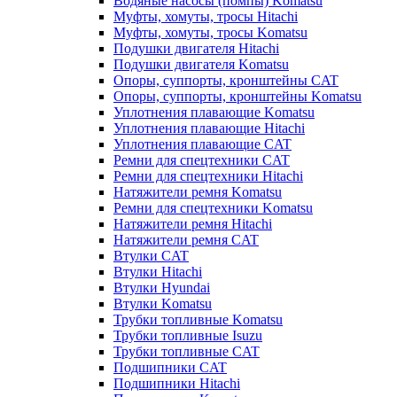
Водяные насосы (помпы) Komatsu
Муфты, хомуты, тросы Hitachi
Муфты, хомуты, тросы Komatsu
Подушки двигателя Hitachi
Подушки двигателя Komatsu
Опоры, суппорты, кронштейны CAT
Опоры, суппорты, кронштейны Komatsu
Уплотнения плавающие Komatsu
Уплотнения плавающие Hitachi
Уплотнения плавающие CAT
Ремни для спецтехники CAT
Ремни для спецтехники Hitachi
Натяжители ремня Komatsu
Ремни для спецтехники Komatsu
Натяжители ремня Hitachi
Натяжители ремня CAT
Втулки CAT
Втулки Hitachi
Втулки Hyundai
Втулки Komatsu
Трубки топливные Komatsu
Трубки топливные Isuzu
Трубки топливные CAT
Подшипники CAT
Подшипники Hitachi