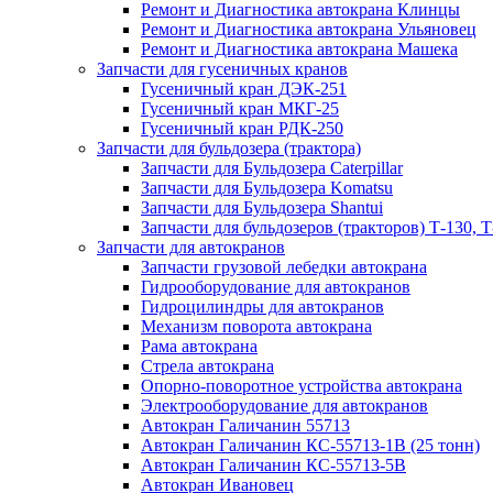
Ремонт и Диагностика автокрана Клинцы
Ремонт и Диагностика автокрана Ульяновец
Ремонт и Диагностика автокрана Машека
Запчасти для гусеничных кранов
Гусеничный кран ДЭК-251
Гусеничный кран МКГ-25
Гусеничный кран РДК-250
Запчасти для бульдозера (трактора)
Запчасти для Бульдозера Caterpillar
Запчасти для Бульдозера Komatsu
Запчасти для Бульдозера Shantui
Запчасти для бульдозеров (тракторов) Т-130, Т
Запчасти для автокранов
Запчасти грузовой лебедки автокрана
Гидрооборудование для автокранов
Гидроцилиндры для автокранов
Механизм поворота автокрана
Рама автокрана
Стрела автокрана
Опорно-поворотное устройства автокрана
Электрооборудование для автокранов
Автокран Галичанин 55713
Автокран Галичанин КС-55713-1В (25 тонн)
Автокран Галичанин КС-55713-5В
Автокран Ивановец