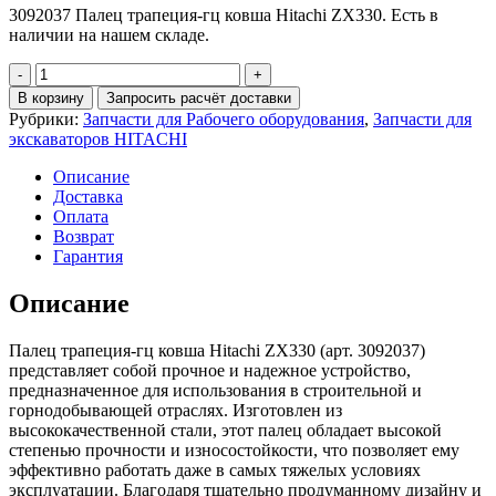
3092037 Палец трапеция-гц ковша Hitachi ZX330. Есть в
наличии на нашем складе.
Количество
3092037
В корзину
Запросить расчёт доставки
Палец
Рубрики:
Запчасти для Рабочего оборудования
,
Запчасти для
трапеция-
экскаваторов HITACHI
гц
ковша
Описание
Hitachi
Доставка
ZX330
Оплата
Возврат
Гарантия
Описание
Палец трапеция-гц ковша Hitachi ZX330 (арт. 3092037)
представляет собой прочное и надежное устройство,
предназначенное для использования в строительной и
горнодобывающей отраслях. Изготовлен из
высококачественной стали, этот палец обладает высокой
степенью прочности и износостойкости, что позволяет ему
эффективно работать даже в самых тяжелых условиях
эксплуатации. Благодаря тщательно продуманному дизайну и