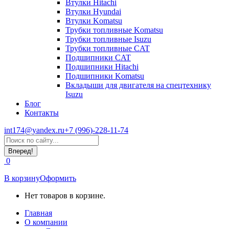
Втулки Hitachi
Втулки Hyundai
Втулки Komatsu
Трубки топливные Komatsu
Трубки топливные Isuzu
Трубки топливные CAT
Подшипники CAT
Подшипники Hitachi
Подшипники Komatsu
Вкладыши для двигателя на спецтехнику
Isuzu
Блог
Контакты
int174@yandex.ru
+7 (996)-228-11-74
Страница
Поиск:
WhatsApp
открывается
0
в
новом
В корзину
Оформить
окне
Нет товаров в корзине.
Главная
О компании