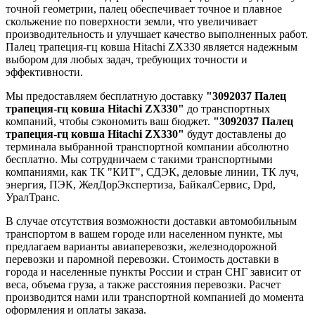
точной геометрии, палец обеспечивает точное и плавное
скольжение по поверхности земли, что увеличивает
производительность и улучшает качество выполненных работ.
Палец трапеция-гц ковша Hitachi ZX330 является надежным
выбором для любых задач, требующих точности и
эффективности.
Мы предоставляем бесплатную доставку
"3092037 Палец
трапеция-гц ковша Hitachi ZX330"
до транспортных
компаний, чтобы сэкономить ваш бюджет.
"3092037 Палец
трапеция-гц ковша Hitachi ZX330"
будут доставлены до
терминала выбранной транспортной компании абсолютно
бесплатно. Мы сотрудничаем с такими транспортными
компаниями, как ТК "КИТ", СДЭК, деловые линии, ТК луч,
энергия, ПЭК, ЖелДорЭкспертиза, БайкалСервис, Dpd,
УралТранс.
В случае отсутствия возможности доставки автомобильным
транспортом в вашем городе или населенном пункте, мы
предлагаем варианты авиаперевозки, железнодорожной
перевозки и паромной перевозки. Стоимость доставки в
города и населенные пункты России и стран СНГ зависит от
веса, объема груза, а также расстояния перевозки. Расчет
производится нами или транспортной компанией до момента
оформления и оплаты заказа.