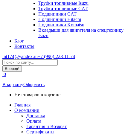
Трубки топливные Isuzu
Трубки топливные CAT
Подшипники CAT
Подшипники Hitachi
Подшипники Komatsu
Вкладыши для двигателя на спецтехнику
Isuzu
Блог
Контакты
int174@yandex.ru
+7 (996)-228-11-74
Страница
Поиск:
WhatsApp
открывается
0
в
новом
В корзину
Оформить
окне
Нет товаров в корзине.
Главная
О компании
Доставка
Оплата
Гарантия и Возврат
Сертификаты