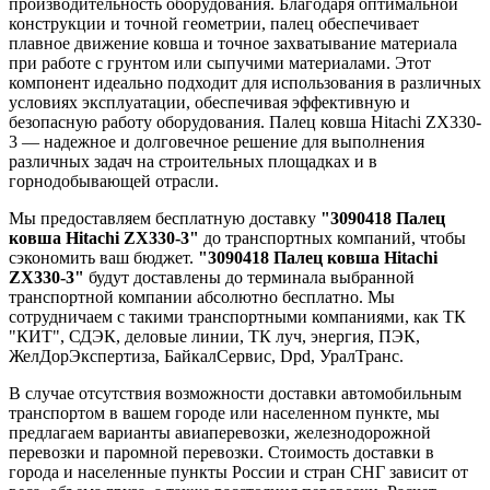
производительность оборудования. Благодаря оптимальной
конструкции и точной геометрии, палец обеспечивает
плавное движение ковша и точное захватывание материала
при работе с грунтом или сыпучими материалами. Этот
компонент идеально подходит для использования в различных
условиях эксплуатации, обеспечивая эффективную и
безопасную работу оборудования. Палец ковша Hitachi ZX330-
3 — надежное и долговечное решение для выполнения
различных задач на строительных площадках и в
горнодобывающей отрасли.
Мы предоставляем бесплатную доставку
"3090418 Палец
ковша Hitachi ZX330-3"
до транспортных компаний, чтобы
сэкономить ваш бюджет.
"3090418 Палец ковша Hitachi
ZX330-3"
будут доставлены до терминала выбранной
транспортной компании абсолютно бесплатно. Мы
сотрудничаем с такими транспортными компаниями, как ТК
"КИТ", СДЭК, деловые линии, ТК луч, энергия, ПЭК,
ЖелДорЭкспертиза, БайкалСервис, Dpd, УралТранс.
В случае отсутствия возможности доставки автомобильным
транспортом в вашем городе или населенном пункте, мы
предлагаем варианты авиаперевозки, железнодорожной
перевозки и паромной перевозки. Стоимость доставки в
города и населенные пункты России и стран СНГ зависит от