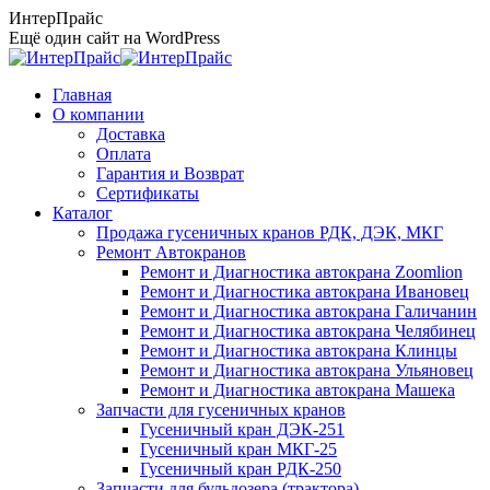
Перейти
ИнтерПрайс
к
Ещё один сайт на WordPress
содержанию
Главная
О компании
Доставка
Оплата
Гарантия и Возврат
Сертификаты
Каталог
Продажа гусеничных кранов РДК, ДЭК, МКГ
Ремонт Автокранов
Ремонт и Диагностика автокрана Zoomlion
Ремонт и Диагностика автокрана Ивановец
Ремонт и Диагностика автокрана Галичанин
Ремонт и Диагностика автокрана Челябинец
Ремонт и Диагностика автокрана Клинцы
Ремонт и Диагностика автокрана Ульяновец
Ремонт и Диагностика автокрана Машека
Запчасти для гусеничных кранов
Гусеничный кран ДЭК-251
Гусеничный кран МКГ-25
Гусеничный кран РДК-250
Запчасти для бульдозера (трактора)