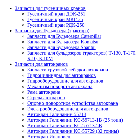
Запчасти для гусеничных кранов
Гусеничный кран ДЭК-251
Гусеничный кран МКГ-25
Гусеничный кран РДК-250
Запчасти для бульдозера (трактора)
Запчасти для Бульдозера Caterpillar
Запчасти для Бульдозера Komatsu
Запчасти для Бульдозера Shantui
Запчасти для бульдозеров (тракторов) Т-130, Т-170,
Б-10, Б-10М
Запчасти для автокранов
Запчасти грузовой лебедки автокрана
Гидроцилиндры для автокранов
Гидрооборудование для автокранов
Механизм поворота автокрана
Рама автокрана
Стрела автокрана
Опорно-поворотное устройства автокрана
Электрооборудование для автокранов
Автокран Галичанин 55713
Автокран Галичанин КС-55713-1В (25 тонн)
Автокран Галичанин КС-55713-5В
Автокран Галичанин КС-55729 (32 тонны)
Автокран Ивановец