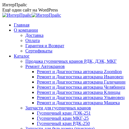
Перейти
ИнтерПрайс
к
Ещё один сайт на WordPress
содержанию
Главная
О компании
Доставка
Оплата
Гарантия и Возврат
Сертификаты
Каталог
Продажа гусеничных кранов РДК, ДЭК, МКГ
Ремонт Автокранов
Ремонт и Диагностика автокрана Zoomlion
Ремонт и Диагностика автокрана Ивановец
Ремонт и Диагностика автокрана Галичанин
Ремонт и Диагностика автокрана Челябинец
Ремонт и Диагностика автокрана Клинцы
Ремонт и Диагностика автокрана Ульяновец
Ремонт и Диагностика автокрана Машека
Запчасти для гусеничных кранов
Гусеничный кран ДЭК-251
Гусеничный кран МКГ-25
Гусеничный кран РДК-250
Запчасти для бульдозера (трактора)