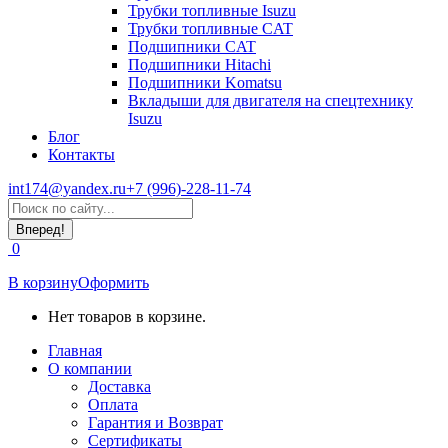
Трубки топливные Isuzu
Трубки топливные CAT
Подшипники CAT
Подшипники Hitachi
Подшипники Komatsu
Вкладыши для двигателя на спецтехнику
Isuzu
Блог
Контакты
int174@yandex.ru
+7 (996)-228-11-74
Страница
Поиск:
WhatsApp
открывается
0
в
новом
В корзину
Оформить
окне
Нет товаров в корзине.
Главная
О компании
Доставка
Оплата
Гарантия и Возврат
Сертификаты