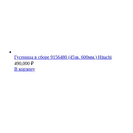
Гусеница в сборе 9156480 (45зв. 600мм.) Hitachi
490,000
₽
В корзину