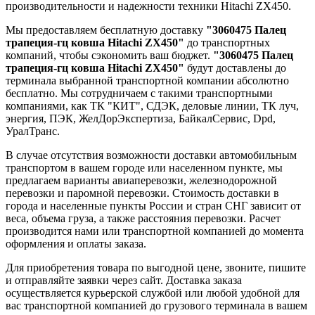
производительности и надежности техники Hitachi ZX450.
Мы предоставляем бесплатную доставку
"3060475 Палец
трапеция-гц ковша Hitachi ZX450"
до транспортных
компаний, чтобы сэкономить ваш бюджет.
"3060475 Палец
трапеция-гц ковша Hitachi ZX450"
будут доставлены до
терминала выбранной транспортной компании абсолютно
бесплатно. Мы сотрудничаем с такими транспортными
компаниями, как ТК "КИТ", СДЭК, деловые линии, ТК луч,
энергия, ПЭК, ЖелДорЭкспертиза, БайкалСервис, Dpd,
УралТранс.
В случае отсутствия возможности доставки автомобильным
транспортом в вашем городе или населенном пункте, мы
предлагаем варианты авиаперевозки, железнодорожной
перевозки и паромной перевозки. Стоимость доставки в
города и населенные пункты России и стран СНГ зависит от
веса, объема груза, а также расстояния перевозки. Расчет
производится нами или транспортной компанией до момента
оформления и оплаты заказа.
Для приобретения товара по выгодной цене, звоните, пишите
и отправляйте заявки через сайт. Доставка заказа
осуществляется курьерской службой или любой удобной для
вас транспортной компанией до грузового терминала в вашем