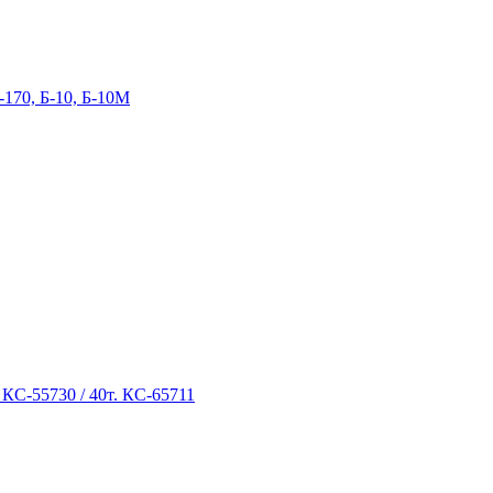
-170, Б-10, Б-10М
 КС-55730 / 40т. КС-65711