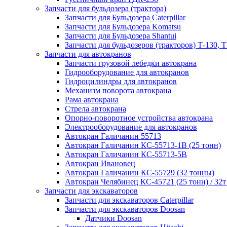
Запчасти для бульдозера (трактора)
Запчасти для Бульдозера Caterpillar
Запчасти для Бульдозера Komatsu
Запчасти для Бульдозера Shantui
Запчасти для бульдозеров (тракторов) Т-130, Т
Запчасти для автокранов
Запчасти грузовой лебедки автокрана
Гидрооборудование для автокранов
Гидроцилиндры для автокранов
Механизм поворота автокрана
Рама автокрана
Стрела автокрана
Опорно-поворотное устройства автокрана
Электрооборудование для автокранов
Автокран Галичанин 55713
Автокран Галичанин КС-55713-1В (25 тонн)
Автокран Галичанин КС-55713-5В
Автокран Ивановец
Автокран Галичанин КС-55729 (32 тонны)
Автокран Челябинец КС-45721 (25 тонн) / 32т
Запчасти для экскаваторов
Запчасти для экскаваторов Caterpillar
Запчасти для экскаваторов Doosan
Датчики Doosan