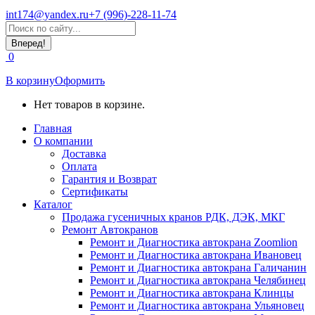
int174@yandex.ru
+7 (996)-228-11-74
Страница
Поиск:
WhatsApp
открывается
0
в
новом
В корзину
Оформить
окне
Нет товаров в корзине.
Главная
О компании
Доставка
Оплата
Гарантия и Возврат
Сертификаты
Каталог
Продажа гусеничных кранов РДК, ДЭК, МКГ
Ремонт Автокранов
Ремонт и Диагностика автокрана Zoomlion
Ремонт и Диагностика автокрана Ивановец
Ремонт и Диагностика автокрана Галичанин
Ремонт и Диагностика автокрана Челябинец
Ремонт и Диагностика автокрана Клинцы
Ремонт и Диагностика автокрана Ульяновец