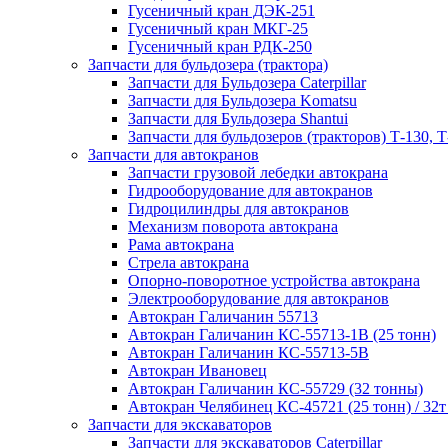
Гусеничный кран ДЭК-251
Гусеничный кран МКГ-25
Гусеничный кран РДК-250
Запчасти для бульдозера (трактора)
Запчасти для Бульдозера Caterpillar
Запчасти для Бульдозера Komatsu
Запчасти для Бульдозера Shantui
Запчасти для бульдозеров (тракторов) Т-130, Т
Запчасти для автокранов
Запчасти грузовой лебедки автокрана
Гидрооборудование для автокранов
Гидроцилиндры для автокранов
Механизм поворота автокрана
Рама автокрана
Стрела автокрана
Опорно-поворотное устройства автокрана
Электрооборудование для автокранов
Автокран Галичанин 55713
Автокран Галичанин КС-55713-1В (25 тонн)
Автокран Галичанин КС-55713-5В
Автокран Ивановец
Автокран Галичанин КС-55729 (32 тонны)
Автокран Челябинец КС-45721 (25 тонн) / 32т
Запчасти для экскаваторов
Запчасти для экскаваторов Caterpillar