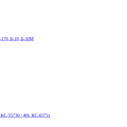
-170, Б-10, Б-10М
 КС-55730 / 40т. КС-65711