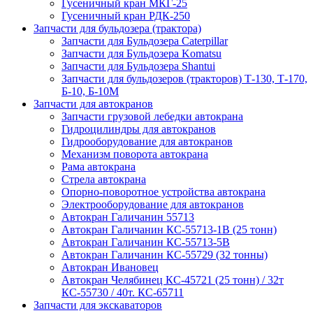
Гусеничный кран МКГ-25
Гусеничный кран РДК-250
Запчасти для бульдозера (трактора)
Запчасти для Бульдозера Caterpillar
Запчасти для Бульдозера Komatsu
Запчасти для Бульдозера Shantui
Запчасти для бульдозеров (тракторов) Т-130, Т-170,
Б-10, Б-10М
Запчасти для автокранов
Запчасти грузовой лебедки автокрана
Гидроцилиндры для автокранов
Гидрооборудование для автокранов
Механизм поворота автокрана
Рама автокрана
Стрела автокрана
Опорно-поворотное устройства автокрана
Электрооборудование для автокранов
Автокран Галичанин 55713
Автокран Галичанин КС-55713-1В (25 тонн)
Автокран Галичанин КС-55713-5В
Автокран Галичанин КС-55729 (32 тонны)
Автокран Ивановец
Автокран Челябинец КС-45721 (25 тонн) / 32т
КС-55730 / 40т. КС-65711
Запчасти для экскаваторов