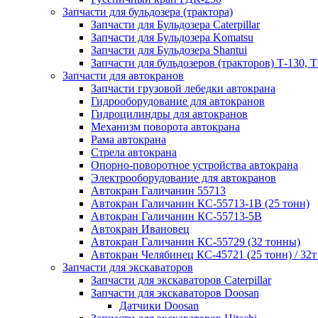
Запчасти для бульдозера (трактора)
Запчасти для Бульдозера Caterpillar
Запчасти для Бульдозера Komatsu
Запчасти для Бульдозера Shantui
Запчасти для бульдозеров (тракторов) Т-130, Т
Запчасти для автокранов
Запчасти грузовой лебедки автокрана
Гидрооборудование для автокранов
Гидроцилиндры для автокранов
Механизм поворота автокрана
Рама автокрана
Стрела автокрана
Опорно-поворотное устройства автокрана
Электрооборудование для автокранов
Автокран Галичанин 55713
Автокран Галичанин КС-55713-1В (25 тонн)
Автокран Галичанин КС-55713-5В
Автокран Ивановец
Автокран Галичанин КС-55729 (32 тонны)
Автокран Челябинец КС-45721 (25 тонн) / 32т
Запчасти для экскаваторов
Запчасти для экскаваторов Caterpillar
Запчасти для экскаваторов Doosan
Датчики Doosan