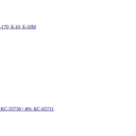
-170, Б-10, Б-10М
 КС-55730 / 40т. КС-65711