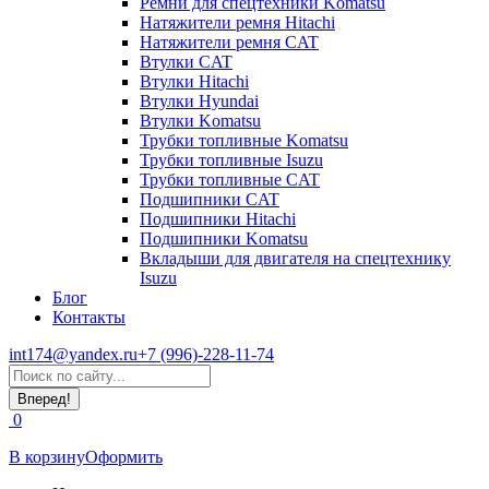
Ремни для спецтехники Komatsu
Натяжители ремня Hitachi
Натяжители ремня CAT
Втулки CAT
Втулки Hitachi
Втулки Hyundai
Втулки Komatsu
Трубки топливные Komatsu
Трубки топливные Isuzu
Трубки топливные CAT
Подшипники CAT
Подшипники Hitachi
Подшипники Komatsu
Вкладыши для двигателя на спецтехнику
Isuzu
Блог
Контакты
int174@yandex.ru
+7 (996)-228-11-74
Страница
Поиск:
WhatsApp
открывается
0
в
новом
В корзину
Оформить
окне