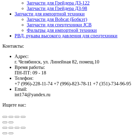
Запчасти для Грейдера ДЗ-122
Запчасти для Грейдера ДЗ-98
Запчасти для импортной техники
Запчасти для Bobcat (Бобкэт)
Запчасти для спецтехники JCB
Фильтры для импортной техники
РВД, рукава высокого давления для спецтехники
Контакты:
Адрес:
г. Челябинск, ул. Линейная 82, помещ.10
Время работы:
ПН-ПТ: 09 - 18
Телефон:
+7 (996)-228-11-74 +7 (996)-823-78-11 +7 (351)-734-96-95
Email:
int174@yandex.ru
Ищите нас:
Страница
Страница
Страница
Вверх
YouTube
Viber
WhatsApp
открывается
открывается
открывается
в
в
в