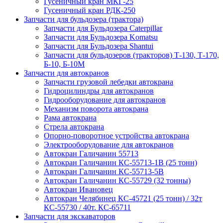
Гусеничный кран МКГ-25
Гусеничный кран РДК-250
Запчасти для бульдозера (трактора)
Запчасти для Бульдозера Caterpillar
Запчасти для Бульдозера Komatsu
Запчасти для Бульдозера Shantui
Запчасти для бульдозеров (тракторов) Т-130, Т-170,
Б-10, Б-10М
Запчасти для автокранов
Запчасти грузовой лебедки автокрана
Гидроцилиндры для автокранов
Гидрооборудование для автокранов
Механизм поворота автокрана
Рама автокрана
Стрела автокрана
Опорно-поворотное устройства автокрана
Электрооборудование для автокранов
Автокран Галичанин 55713
Автокран Галичанин КС-55713-1В (25 тонн)
Автокран Галичанин КС-55713-5В
Автокран Галичанин КС-55729 (32 тонны)
Автокран Ивановец
Автокран Челябинец КС-45721 (25 тонн) / 32т
КС-55730 / 40т. КС-65711
Запчасти для экскаваторов