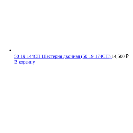
50-19-144СП Шестерня двойная (50-19-174СП)
14,500
₽
В корзину