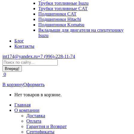
Трубки топливные Isuzu
Трубки топливные CAT
Подшипники CAT
Подшипники Hitachi
Подшипники Komatsu
Вкладыши для двигателя на спецтехнику
Isuzu
Блог
Контакты
int174@yandex.ru
+7 (996)-228-11-74
Страница
Поиск:
WhatsApp
открывается
0
в
новом
В корзину
Оформить
окне
Нет товаров в корзине.
Главная
О компании
Доставка
Оплата
Гарантия и Возврат
Сертификаты