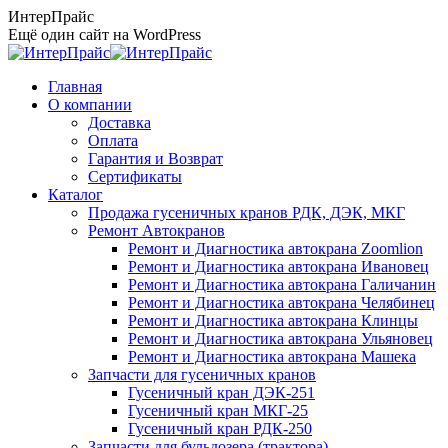
Перейти
ИнтерПрайс
к
Ещё один сайт на WordPress
содержанию
Главная
О компании
Доставка
Оплата
Гарантия и Возврат
Сертификаты
Каталог
Продажа гусеничных кранов РДК, ДЭК, МКГ
Ремонт Автокранов
Ремонт и Диагностика автокрана Zoomlion
Ремонт и Диагностика автокрана Ивановец
Ремонт и Диагностика автокрана Галичанин
Ремонт и Диагностика автокрана Челябинец
Ремонт и Диагностика автокрана Клинцы
Ремонт и Диагностика автокрана Ульяновец
Ремонт и Диагностика автокрана Машека
Запчасти для гусеничных кранов
Гусеничный кран ДЭК-251
Гусеничный кран МКГ-25
Гусеничный кран РДК-250
Запчасти для бульдозера (трактора)