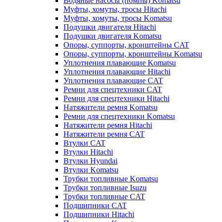
Водяные насосы (помпы) Komatsu
Муфты, хомуты, тросы Hitachi
Муфты, хомуты, тросы Komatsu
Подушки двигателя Hitachi
Подушки двигателя Komatsu
Опоры, суппорты, кронштейны CAT
Опоры, суппорты, кронштейны Komatsu
Уплотнения плавающие Komatsu
Уплотнения плавающие Hitachi
Уплотнения плавающие CAT
Ремни для спецтехники CAT
Ремни для спецтехники Hitachi
Натяжители ремня Komatsu
Ремни для спецтехники Komatsu
Натяжители ремня Hitachi
Натяжители ремня CAT
Втулки CAT
Втулки Hitachi
Втулки Hyundai
Втулки Komatsu
Трубки топливные Komatsu
Трубки топливные Isuzu
Трубки топливные CAT
Подшипники CAT
Подшипники Hitachi