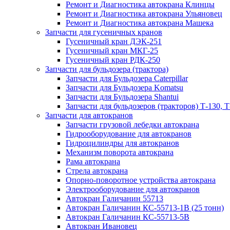
Ремонт и Диагностика автокрана Клинцы
Ремонт и Диагностика автокрана Ульяновец
Ремонт и Диагностика автокрана Машека
Запчасти для гусеничных кранов
Гусеничный кран ДЭК-251
Гусеничный кран МКГ-25
Гусеничный кран РДК-250
Запчасти для бульдозера (трактора)
Запчасти для Бульдозера Caterpillar
Запчасти для Бульдозера Komatsu
Запчасти для Бульдозера Shantui
Запчасти для бульдозеров (тракторов) Т-130, Т
Запчасти для автокранов
Запчасти грузовой лебедки автокрана
Гидрооборудование для автокранов
Гидроцилиндры для автокранов
Механизм поворота автокрана
Рама автокрана
Стрела автокрана
Опорно-поворотное устройства автокрана
Электрооборудование для автокранов
Автокран Галичанин 55713
Автокран Галичанин КС-55713-1В (25 тонн)
Автокран Галичанин КС-55713-5В
Автокран Ивановец