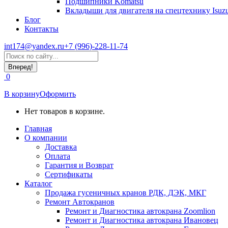
Подшипники Komatsu
Вкладыши для двигателя на спецтехнику Isuz
Блог
Контакты
int174@yandex.ru
+7 (996)-228-11-74
Страница
Поиск:
WhatsApp
открывается
0
в
новом
В корзину
Оформить
окне
Нет товаров в корзине.
Главная
О компании
Доставка
Оплата
Гарантия и Возврат
Сертификаты
Каталог
Продажа гусеничных кранов РДК, ДЭК, МКГ
Ремонт Автокранов
Ремонт и Диагностика автокрана Zoomlion
Ремонт и Диагностика автокрана Ивановец