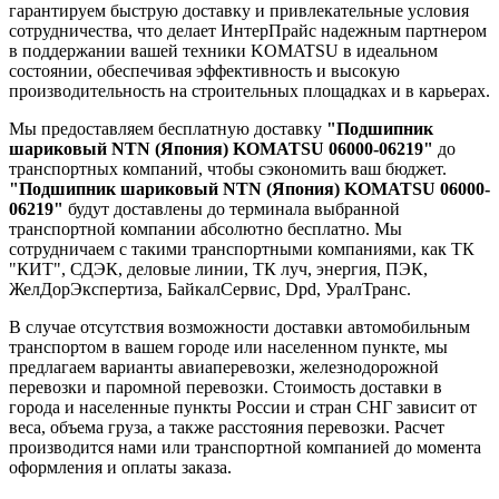
гарантируем быструю доставку и привлекательные условия
сотрудничества, что делает ИнтерПрайс надежным партнером
в поддержании вашей техники KOMATSU в идеальном
состоянии, обеспечивая эффективность и высокую
производительность на строительных площадках и в карьерах.
Мы предоставляем бесплатную доставку
"Подшипник
шариковый NTN (Япония) KOMATSU 06000-06219"
до
транспортных компаний, чтобы сэкономить ваш бюджет.
"Подшипник шариковый NTN (Япония) KOMATSU 06000-
06219"
будут доставлены до терминала выбранной
транспортной компании абсолютно бесплатно. Мы
сотрудничаем с такими транспортными компаниями, как ТК
"КИТ", СДЭК, деловые линии, ТК луч, энергия, ПЭК,
ЖелДорЭкспертиза, БайкалСервис, Dpd, УралТранс.
В случае отсутствия возможности доставки автомобильным
транспортом в вашем городе или населенном пункте, мы
предлагаем варианты авиаперевозки, железнодорожной
перевозки и паромной перевозки. Стоимость доставки в
города и населенные пункты России и стран СНГ зависит от
веса, объема груза, а также расстояния перевозки. Расчет
производится нами или транспортной компанией до момента
оформления и оплаты заказа.