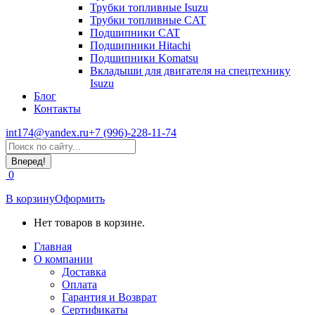
Трубки топливные Isuzu
Трубки топливные CAT
Подшипники CAT
Подшипники Hitachi
Подшипники Komatsu
Вкладыши для двигателя на спецтехнику
Isuzu
Блог
Контакты
int174@yandex.ru
+7 (996)-228-11-74
Страница
Поиск:
WhatsApp
открывается
0
в
новом
В корзину
Оформить
окне
Нет товаров в корзине.
Главная
О компании
Доставка
Оплата
Гарантия и Возврат
Сертификаты