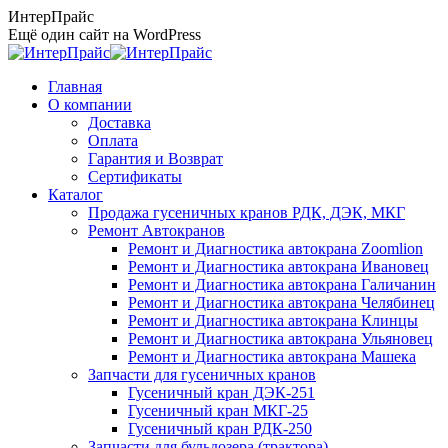
Перейти
ИнтерПрайс
к
Ещё один сайт на WordPress
содержанию
Главная
О компании
Доставка
Оплата
Гарантия и Возврат
Сертификаты
Каталог
Продажа гусеничных кранов РДК, ДЭК, МКГ
Ремонт Автокранов
Ремонт и Диагностика автокрана Zoomlion
Ремонт и Диагностика автокрана Ивановец
Ремонт и Диагностика автокрана Галичанин
Ремонт и Диагностика автокрана Челябинец
Ремонт и Диагностика автокрана Клинцы
Ремонт и Диагностика автокрана Ульяновец
Ремонт и Диагностика автокрана Машека
Запчасти для гусеничных кранов
Гусеничный кран ДЭК-251
Гусеничный кран МКГ-25
Гусеничный кран РДК-250
Запчасти для бульдозера (трактора)