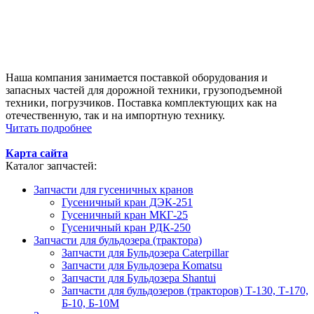
Наша компания занимается поставкой оборудования и
запасных частей для дорожной техники, грузоподъемной
техники, погрузчиков. Поставка комплектующих как на
отечественную, так и на импортную технику.
Читать подробнее
Карта сайта
Каталог запчастей:
Запчасти для гусеничных кранов
Гусеничный кран ДЭК-251
Гусеничный кран МКГ-25
Гусеничный кран РДК-250
Запчасти для бульдозера (трактора)
Запчасти для Бульдозера Caterpillar
Запчасти для Бульдозера Komatsu
Запчасти для Бульдозера Shantui
Запчасти для бульдозеров (тракторов) Т-130, Т-170,
Б-10, Б-10М