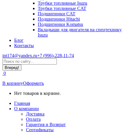
Трубки топливные Isuzu
Трубки топливные CAT
Подшипники CAT
Подшипники Hitachi
Подшипники Komatsu
Вкладыши для двигателя на спецтехнику
Isuzu
Блог
Контакты
int174@yandex.ru
+7 (996)-228-11-74
Страница
Поиск:
WhatsApp
открывается
0
в
новом
В корзину
Оформить
окне
Нет товаров в корзине.
Главная
О компании
Доставка
Оплата
Гарантия и Возврат
Сертификаты