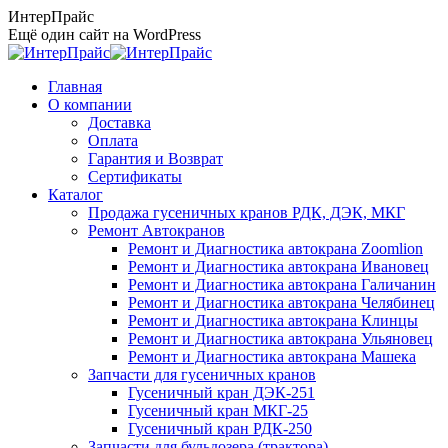
Перейти
ИнтерПрайс
к
Ещё один сайт на WordPress
содержанию
Главная
О компании
Доставка
Оплата
Гарантия и Возврат
Сертификаты
Каталог
Продажа гусеничных кранов РДК, ДЭК, МКГ
Ремонт Автокранов
Ремонт и Диагностика автокрана Zoomlion
Ремонт и Диагностика автокрана Ивановец
Ремонт и Диагностика автокрана Галичанин
Ремонт и Диагностика автокрана Челябинец
Ремонт и Диагностика автокрана Клинцы
Ремонт и Диагностика автокрана Ульяновец
Ремонт и Диагностика автокрана Машека
Запчасти для гусеничных кранов
Гусеничный кран ДЭК-251
Гусеничный кран МКГ-25
Гусеничный кран РДК-250
Запчасти для бульдозера (трактора)