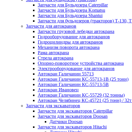
Запчасти для Бульдозера Caterpillar
Запчасти для Бульдозера Komatsu
Запчасти для Бульдозера Shantui
Запчасти для бульдозеров (тракторов) Т-130, Т
Запчасти для автокранов
Запчасти грузовой лебедки автокрана
Гидрооборудование для автокранов
Гидроцилиндры для автокранов
Механизм поворота автокрана
Рама автокрана
Стрела автокрана
Опорно-поворотное устройства автокрана
Электрооборудование для автокранов
Автокран Галичанин 55713
Автокран Галичанин КС-55713-1В (25 тонн)
Автокран Галичанин КС-55713-5В
Автокран Ивановец
Автокран Галичанин КС-55729 (32 тонны)
Автокран Челябинец КС-45721 (25 тонн) / 32т
Запчасти для экскаваторов
Запчасти для экскаваторов Caterpillar
Запчасти для экскаваторов Doosan
Датчики Doosan
Запчасти для экскаваторов Hitachi