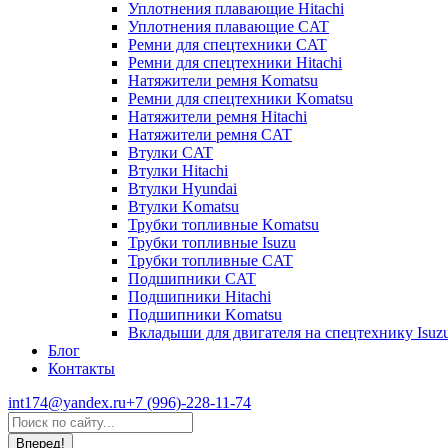
Уплотнения плавающие Hitachi
Уплотнения плавающие CAT
Ремни для спецтехники CAT
Ремни для спецтехники Hitachi
Натяжители ремня Komatsu
Ремни для спецтехники Komatsu
Натяжители ремня Hitachi
Натяжители ремня CAT
Втулки CAT
Втулки Hitachi
Втулки Hyundai
Втулки Komatsu
Трубки топливные Komatsu
Трубки топливные Isuzu
Трубки топливные CAT
Подшипники CAT
Подшипники Hitachi
Подшипники Komatsu
Вкладыши для двигателя на спецтехнику Isuz
Блог
Контакты
int174@yandex.ru
+7 (996)-228-11-74
Страница
Поиск:
WhatsApp