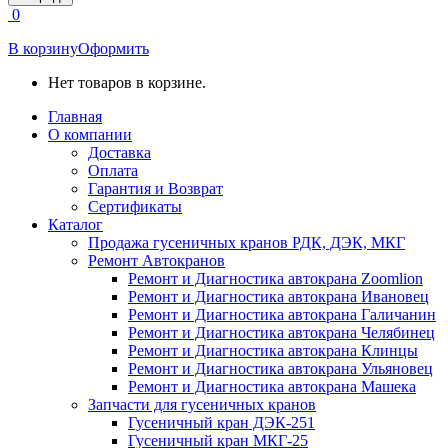
открывается
0
в
новом
В корзину
Оформить
окне
Нет товаров в корзине.
Главная
О компании
Доставка
Оплата
Гарантия и Возврат
Сертификаты
Каталог
Продажа гусеничных кранов РДК, ДЭК, МКГ
Ремонт Автокранов
Ремонт и Диагностика автокрана Zoomlion
Ремонт и Диагностика автокрана Ивановец
Ремонт и Диагностика автокрана Галичанин
Ремонт и Диагностика автокрана Челябинец
Ремонт и Диагностика автокрана Клинцы
Ремонт и Диагностика автокрана Ульяновец
Ремонт и Диагностика автокрана Машека
Запчасти для гусеничных кранов
Гусеничный кран ДЭК-251
Гусеничный кран МКГ-25