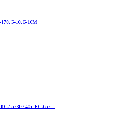
-170, Б-10, Б-10М
 КС-55730 / 40т. КС-65711