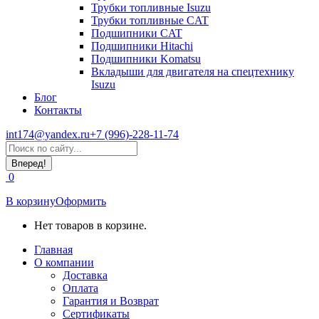
Трубки топливные Isuzu
Трубки топливные CAT
Подшипники CAT
Подшипники Hitachi
Подшипники Komatsu
Вкладыши для двигателя на спецтехнику
Isuzu
Блог
Контакты
int174@yandex.ru
+7 (996)-228-11-74
Страница
Поиск:
WhatsApp
открывается
0
в
новом
В корзину
Оформить
окне
Нет товаров в корзине.
Главная
О компании
Доставка
Оплата
Гарантия и Возврат
Сертификаты