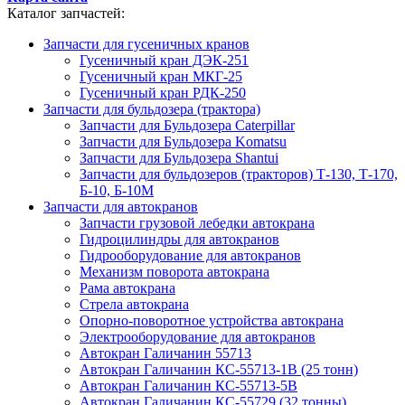
Каталог запчастей:
Запчасти для гусеничных кранов
Гусеничный кран ДЭК-251
Гусеничный кран МКГ-25
Гусеничный кран РДК-250
Запчасти для бульдозера (трактора)
Запчасти для Бульдозера Caterpillar
Запчасти для Бульдозера Komatsu
Запчасти для Бульдозера Shantui
Запчасти для бульдозеров (тракторов) Т-130, Т-170,
Б-10, Б-10М
Запчасти для автокранов
Запчасти грузовой лебедки автокрана
Гидроцилиндры для автокранов
Гидрооборудование для автокранов
Механизм поворота автокрана
Рама автокрана
Стрела автокрана
Опорно-поворотное устройства автокрана
Электрооборудование для автокранов
Автокран Галичанин 55713
Автокран Галичанин КС-55713-1В (25 тонн)
Автокран Галичанин КС-55713-5В
Автокран Галичанин КС-55729 (32 тонны)