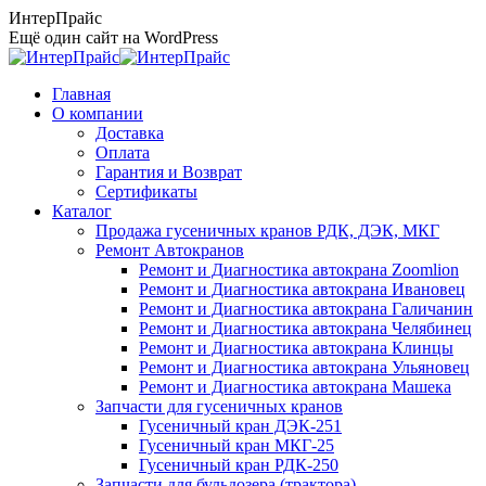
Перейти
ИнтерПрайс
к
Ещё один сайт на WordPress
содержанию
Главная
О компании
Доставка
Оплата
Гарантия и Возврат
Сертификаты
Каталог
Продажа гусеничных кранов РДК, ДЭК, МКГ
Ремонт Автокранов
Ремонт и Диагностика автокрана Zoomlion
Ремонт и Диагностика автокрана Ивановец
Ремонт и Диагностика автокрана Галичанин
Ремонт и Диагностика автокрана Челябинец
Ремонт и Диагностика автокрана Клинцы
Ремонт и Диагностика автокрана Ульяновец
Ремонт и Диагностика автокрана Машека
Запчасти для гусеничных кранов
Гусеничный кран ДЭК-251
Гусеничный кран МКГ-25
Гусеничный кран РДК-250
Запчасти для бульдозера (трактора)