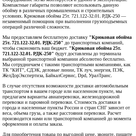
Компактные габариты позволяют использовать данную
обойму в различных промышленных и строительных
условиях. Крюковая обойма 25т. 721.122-32.01. РДК-250 —
незаменимый помощник при выполнении грузоподъемных
операций различной сложности.
Мы предоставляем бесплатную доставку
"Крюковая обойма
25т. 721.122-32.01. РДК-250"
до транспортных компаний,
чтобы сэкономить ваш бюджет.
"Крюковая обойма 25т.
721.122-32.01. РДК-250"
будут доставлены до терминала
выбранной транспортной компании абсолютно бесплатно.
Мы сотрудничаем с такими транспортными компаниями, как
ТК "КИТ", СДЭК, деловые линии, ТК луч, энергия, ПЭК,
ЖелДорЭкспертиза, БайкалСервис, Dpd, УралТранс.
В случае отсутствия возможности доставки автомобильным
транспортом в вашем городе или населенном пункте, мы
предлагаем варианты авиаперевозки, железнодорожной
перевозки и паромной перевозки. Стоимость доставки в
города и населенные пункты России и стран СНГ зависит от
веса, объема груза, а также расстояния перевозки. Расчет
производится нами или транспортной компанией до момента
оформления и оплаты заказа.
Для приобретения товара по выгодной цене, звоните, пишите