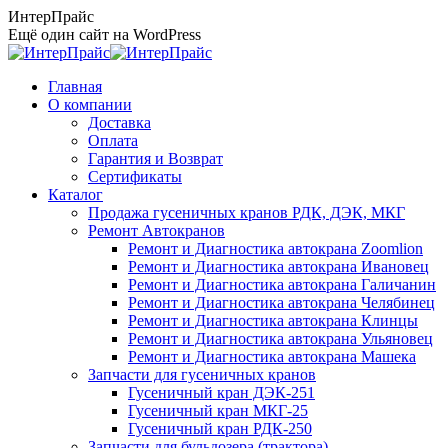
Перейти
ИнтерПрайс
к
Ещё один сайт на WordPress
содержанию
Главная
О компании
Доставка
Оплата
Гарантия и Возврат
Сертификаты
Каталог
Продажа гусеничных кранов РДК, ДЭК, МКГ
Ремонт Автокранов
Ремонт и Диагностика автокрана Zoomlion
Ремонт и Диагностика автокрана Ивановец
Ремонт и Диагностика автокрана Галичанин
Ремонт и Диагностика автокрана Челябинец
Ремонт и Диагностика автокрана Клинцы
Ремонт и Диагностика автокрана Ульяновец
Ремонт и Диагностика автокрана Машека
Запчасти для гусеничных кранов
Гусеничный кран ДЭК-251
Гусеничный кран МКГ-25
Гусеничный кран РДК-250
Запчасти для бульдозера (трактора)