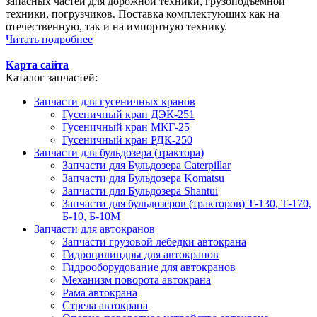
запасных частей для дорожной техники, грузоподъемной
техники, погрузчиков. Поставка комплектующих как на
отечественную, так и на импортную технику.
Читать подробнее
Карта сайта
Каталог запчастей:
Запчасти для гусеничных кранов
Гусеничный кран ДЭК-251
Гусеничный кран МКГ-25
Гусеничный кран РДК-250
Запчасти для бульдозера (трактора)
Запчасти для Бульдозера Caterpillar
Запчасти для Бульдозера Komatsu
Запчасти для Бульдозера Shantui
Запчасти для бульдозеров (тракторов) Т-130, Т-170,
Б-10, Б-10М
Запчасти для автокранов
Запчасти грузовой лебедки автокрана
Гидроцилиндры для автокранов
Гидрооборудование для автокранов
Механизм поворота автокрана
Рама автокрана
Стрела автокрана