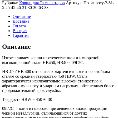
усиленный
Рубрика:
Ковши для Экскаваторов
Артикул:
По запросу-2-61-
1,8м3
5-25-45-46-31-30-30-63-38
для
CAT336
Описание
Доставка
Оплата
Возврат
Гарантия
Описание
Изготавливаем ковши из отечественной и импортной
высокопрочной стали HB450, HB400, 09Г2С.
HB 450/ HB 400 относится к мартенситным износостойким
сталям со средней твердостью 450 HBW. Сталь
характеризуется исключительно высокой стойкостью к
абразивному износу и ударным нагрузкам, обеспечивая более
продолжительный срок службы.
Твердость HBW = 450 +- 30
09Г2С – один из массово применяемых видов продукции
черной металлургии, отличающийся от других
распространенных марок сталей рядом особенных свойств.