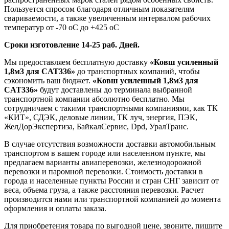
Пользуется спросом благодаря отличным показателям
свариваемости, а также увеличенным интервалом рабочих
температур от -70 оС до +425 оС
Сроки изготовление 14-25 раб. Дней.
Мы предоставляем бесплатную доставку
«Ковш усиленный
1,8м3 для CAT336»
до транспортных компаний, чтобы
сэкономить ваш бюджет.
«Ковш усиленный 1,8м3 для
CAT336»
будут доставлены до терминала выбранной
транспортной компании абсолютно бесплатно. Мы
сотрудничаем с такими транспортными компаниями, как ТК
«КИТ», СДЭК, деловые линии, ТК луч, энергия, ПЭК,
ЖелДорЭкспертиза, БайкалСервис, Dpd, УралТранс.
В случае отсутствия возможности доставки автомобильным
транспортом в вашем городе или населенном пункте, мы
предлагаем варианты авиаперевозки, железнодорожной
перевозки и паромной перевозки. Стоимость доставки в
города и населенные пункты России и стран СНГ зависит от
веса, объема груза, а также расстояния перевозки. Расчет
производится нами или транспортной компанией до момента
оформления и оплаты заказа.
Для приобретения товара по выгодной цене, звоните, пишите