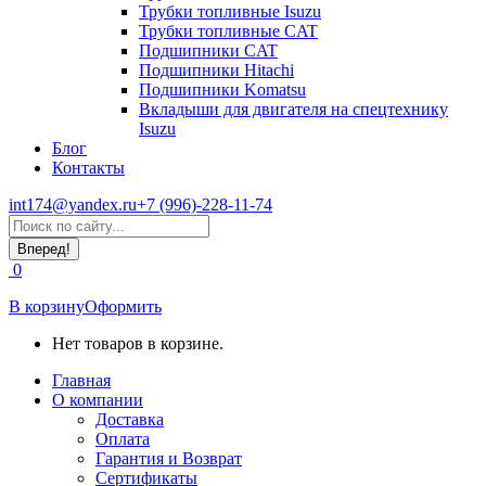
Трубки топливные Isuzu
Трубки топливные CAT
Подшипники CAT
Подшипники Hitachi
Подшипники Komatsu
Вкладыши для двигателя на спецтехнику
Isuzu
Блог
Контакты
int174@yandex.ru
+7 (996)-228-11-74
Страница
Поиск:
WhatsApp
открывается
0
в
новом
В корзину
Оформить
окне
Нет товаров в корзине.
Главная
О компании
Доставка
Оплата
Гарантия и Возврат
Сертификаты