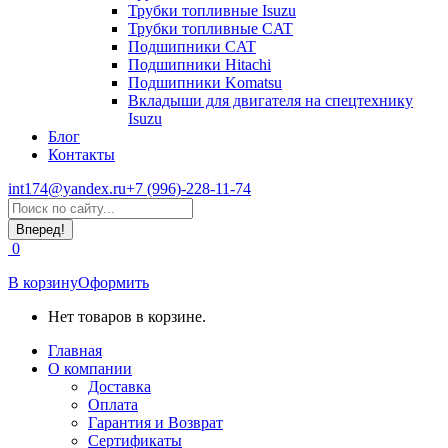
Трубки топливные Isuzu
Трубки топливные CAT
Подшипники CAT
Подшипники Hitachi
Подшипники Komatsu
Вкладыши для двигателя на спецтехнику
Isuzu
Блог
Контакты
int174@yandex.ru
+7 (996)-228-11-74
Страница
Поиск:
WhatsApp
открывается
0
в
новом
В корзину
Оформить
окне
Нет товаров в корзине.
Главная
О компании
Доставка
Оплата
Гарантия и Возврат
Сертификаты