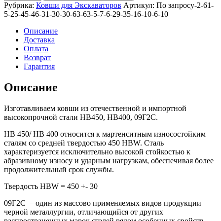
траншейный
Рубрика:
Ковши для Экскаваторов
Артикул:
По запросу-2-61-
500мм
5-25-45-46-31-30-30-63-63-5-7-6-29-35-16-10-6-10
для
ZE215E
Описание
Доставка
Оплата
Возврат
Гарантия
Описание
Изготавливаем ковши из отечественной и импортной
высокопрочной стали HB450, HB400, 09Г2С.
HB 450/ HB 400 относится к мартенситным износостойким
сталям со средней твердостью 450 HBW. Сталь
характеризуется исключительно высокой стойкостью к
абразивному износу и ударным нагрузкам, обеспечивая более
продолжительный срок службы.
Твердость HBW = 450 +- 30
09Г2С – один из массово применяемых видов продукции
черной металлургии, отличающийся от других
распространенных марок сталей рядом особенных свойств.