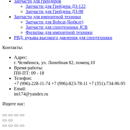
Запчасти для грейдеров
Запчасти для Грейдера ДЗ-122
Запчасти для Грейдера ДЗ-98
Запчасти для импортной техники
Запчасти для Bobcat (Бобкэт)
Запчасти для спецтехники JCB
Фильтры для импортной техники
РВД, рукава высокого давления для спецтехники
Контакты:
Адрес:
г. Челябинск, ул. Линейная 82, помещ.10
Время работы:
ПН-ПТ: 09 - 18
Телефон:
+7 (996)-228-11-74 +7 (996)-823-78-11 +7 (351)-734-96-95
Email:
int174@yandex.ru
Ищите нас:
Страница
Страница
Страница
Вверх
YouTube
Viber
WhatsApp
открывается
открывается
открывается
в
в
в