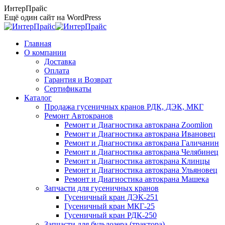
Перейти
ИнтерПрайс
к
Ещё один сайт на WordPress
содержанию
Главная
О компании
Доставка
Оплата
Гарантия и Возврат
Сертификаты
Каталог
Продажа гусеничных кранов РДК, ДЭК, МКГ
Ремонт Автокранов
Ремонт и Диагностика автокрана Zoomlion
Ремонт и Диагностика автокрана Ивановец
Ремонт и Диагностика автокрана Галичанин
Ремонт и Диагностика автокрана Челябинец
Ремонт и Диагностика автокрана Клинцы
Ремонт и Диагностика автокрана Ульяновец
Ремонт и Диагностика автокрана Машека
Запчасти для гусеничных кранов
Гусеничный кран ДЭК-251
Гусеничный кран МКГ-25
Гусеничный кран РДК-250
Запчасти для бульдозера (трактора)